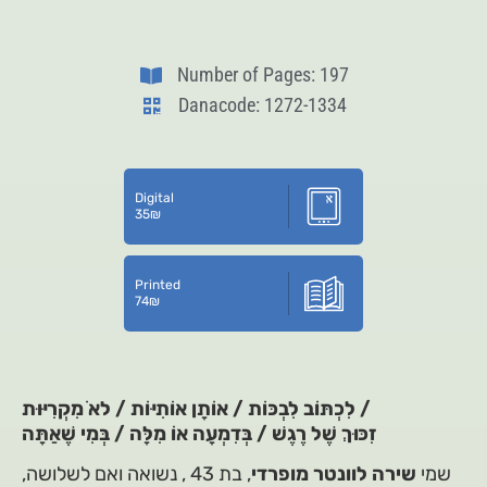
Number of Pages: 197
Danacode: 1272-1334
Digital
35
₪
Printed
74
₪
לִכְתּוֹב לִבְכּוֹת / אוֹתָן אוֹתִיּוֹת / לאֹ מִקְרִיּוּת /
זִכּוּךְ שֶׁל רֶגֶשׁ / בְּדִמְעָה אוֹ מִלָּה / בְּמִי שֶׁאַתָּה
שמי
שירה לוונטר מופרדי
, בת 43 , נשואה ואם לשלושה,