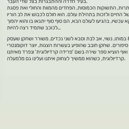
בעיר חדרה וההתבגרות בצל שדי העבר.
רות, התשוקות הכמוסות, הפחדים מהמוות והחולי ואת פסגת
ל החיים ולזכות בתהילת עולם. הוא חולם לכבוש את לב הוריו
א עכשיו, בהגיעו לעולם הבא, הם סוף סוף יתגאו בו והוא יהפוך
לכוכב שתמיד רצה להיות…
(1940-2023) בן 83 במותו, נשוי, אב לבת וסבא לשני נכדים, משורר ושחקן שעסק
יפורים. שחקן חובב שהופיע בעשרות הצגות, יוצר דוקומנטרי
אף הוציא ספר שירה בשם 'פרידה קרדיולוגית' ונפרד מאיתנו
קרדיולוגית, כשהוא ממשיך לצחוק איתנו ועלינו גם מלמעלה.