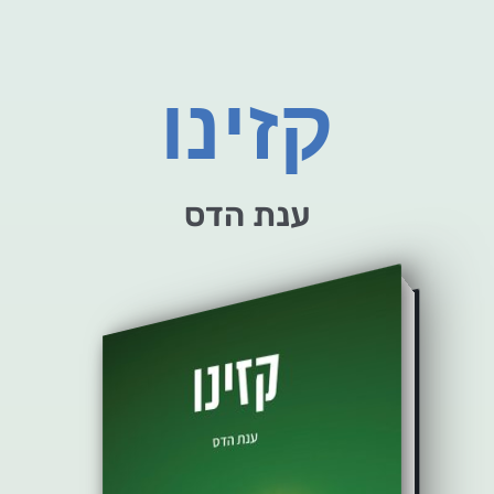
קזינו
ענת הדס