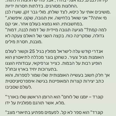
קירות לבנים, כמו אצלי בחדר, אבל פה יש חלונות ודלתות.
החלונות מסורגים. בדלתות חסרות ידיות.
מושיבים אותי על כיסא, לצד שולחן. מולי גבר זקן, שערו לבן.
"מי אתה?" אני שואל בלחישה. אין תגובה, שקט. איפשהו,
במחשבותיו, הוא נמצא בעולם אחר. אני קם.
"למה קמת?" מגיעה תגובה מיידית של דמות לבנה, דמות
גדולה, שמקרינה כוח. בקצה השני של האולם צעקה לא
מובנת, חסרת מילים.
אנדרי קוּדש עלה לישראל מפולין בגיל 25 וקשור לעולם
האומנות מגיל צעיר. כשחקן בוגר מכללה לתיאטרון הוא
הופיע רבות על הבמות. כצייר וגרפיקאי, עבודותיו הוצגו
בתערוכות יחיד בארץ ובחו"ל.
אך חלק חשוב בעשייה האומנותית שלו שמור לספרות, והוא
כתב יצירות קצרות המאופיינות בגישה אימפרסיוניסטית
לעולם שסביבו.
"קונרד – יומנו של לוחם" הוא הרומן הראשון שלו באורך
מלא, אשר תורגם מפולנית על ידו.
"קונרד" הוא ספר לא קל. לפעמים מפתיע בתיאורי מצב