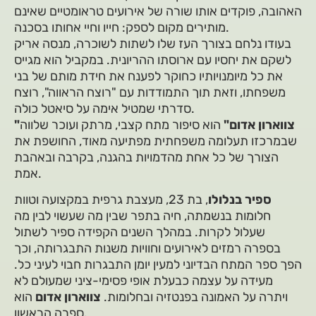
האהובה, פוקדים אותו שורה של אירועים טראומטיים שאינם
מותירים מקום לספק: חייו וחיי אחותו בסכנה.
בעודו נלחם בצורך העז שלו לשתות לשוכרה, מנסה אריק
לשקם את יחסיו עם ארוסתו ההריונית. במקביל הוא מגייס
את כל מיומנויותיו כחוקר לפענח את חידת מותם של בני
משפחתו, וזאת תוך התמודדות עם "רוצח הראווה", רוצח
סדרתי שמטיל אימה על סיאטל כולה.
"צווארון אדום"
הוא סיפור מתח קצבי, מרתק ועוכר שלווה
שבמרכזו תעלומה משפחתית מפתיעה מאוד, החושפת את
הצורך של כל אחת מהדמויות בהגנה, בקרבה ובאהבת
אמת.
ספיר בנלולו
, בת 23, מעצבת גרפית במקצועה וטוות
חלומות בנשמתה, חיה בתפר שבין מה שעשוי לבין מה
שעלול לקרות. במהלך השנים הקפידה ספיר לשתול
בספרה רמזים לאירועים וחוויות משנות התבגרותה, וכך
הפך ספר המתח הבדיוני למעין יומן התבגרות חבוי לעיני כל.
מעידה על עצמה כבעלת אופי פסימי-ציני שמעולם לא
ויתרה על האמונה בפנטזיה ובחלומות.
צווארון אדום
הוא
ספרה הראשון.