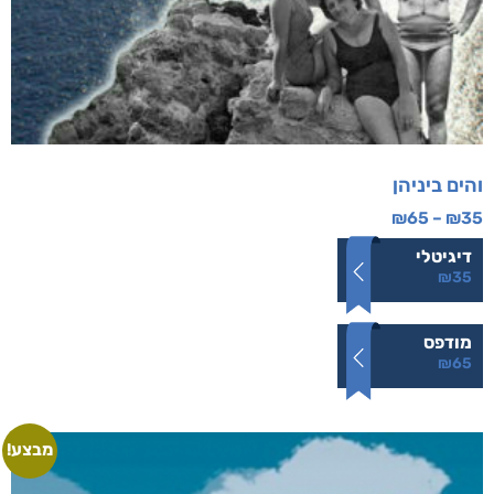
והים ביניהן
₪
65
–
₪
35
דיגיטלי
₪
35
מודפס
₪
65
מבצע!