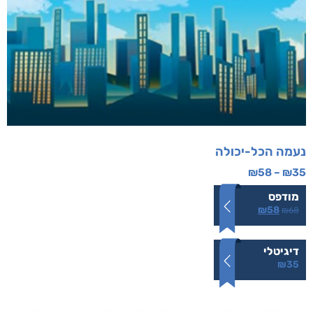
נעמה הכל-יכולה
₪
58
–
₪
35
מודפס
₪
58
₪
68
דיגיטלי
₪
35