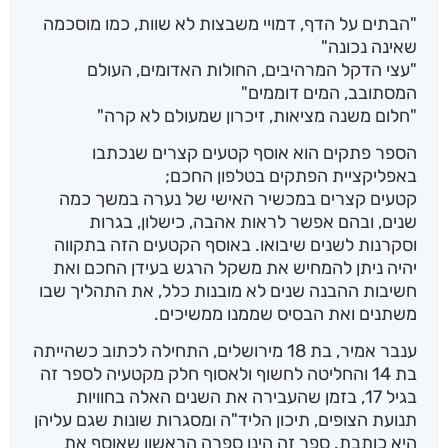
"הבתים על הדף, דמויי משבצות לא שוות, כמו מוסכמה
שאינה נכונה"
"עצי הדקל המרהיבים, החולות האדומים, העולם
המסתובב, המים דוממים"
"חלום משנה מציאות, זיכרון שמעולם לא קרה"
הספר פתקים הוא אוסף קטעים קצרים שנכתבו
באפליקציית הפתקים בטלפון החכם;
קטעים קצרים במכשיר האישי של נערה במשך כמה
שנים, ובהם אפשר לראות אהבה, כישלון, בגרות
וסקרנות לשנים שיבואו. באוסף הקטעים הזה בתקווה
יהיה ניתן להמחיש את משקל הרגש בעידן החכם ואת
חשיבות ההבנה שנים לא מובנות כלל, את התהליך שבו
משתנים ואת הבסיס שממנו ממשיכים.
ענבר אמיר, בת 18 מירושלים, התחילה לכתוב כשהייתה
בת 14 והחליטה לחשוף ולאסוף חלק מקטעיה לספר זה
בגיל 17, בזמן שהעבירה את השנים האלה בחוויות
תנועת הצופים, תיכון הליד"ה ומסגרות שונות שגם עליהן
היא כותבת. ספר זה הינו ספרה הראשון שאוסף את