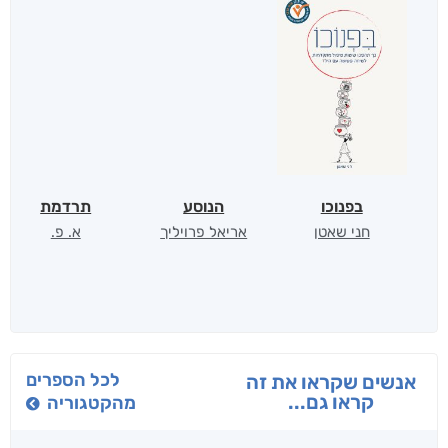
בפנוכו
הנוסע
תרדמת
חני שאטן
אריאל פרויליך
א. פ.
לכל הספרים
אנשים שקראו את זה
קראו גם...
מהקטגוריה