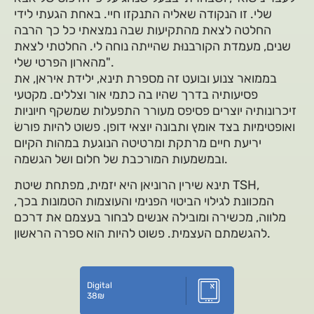
שלי. זו הנקודה שאליה התנקזו חיי. באחת הגעתי לידי
החלטה לצאת מהתקיעות שבה נמצאתי כל כך הרבה
שנים, מעמדת הקורבנוּת שהייתה נוחה לי. החלטתי לצאת
מהארון הפרטי שלי".
בממואר צנוע ובועט זה מספרת תינא, ילידת איראן, את
פסיעותיה בדרך שהיו בה כתמי אור וצללים. מקטעי
זיכרונותיה יוצרים פסיפס מעורר התפעלות שמשקף חיוניות
ואופטימיות בצד אומץ ותבונה יוצאי דופן. פשוט להיות פורשׂ
יריעת חיים מרתקת ומרטיטה הנוגעת במהות הקיום
ובמשמעות המורכבת של חלום ושל הגשמה.
תינא שירין הרוניאן היא יזמית, מפתחת שיטת TSH,
המכוונת לגילוי הביטוי הפנימי והעוצמות הטמונות בכך,
מלווה, מכשירה ומובילה אנשים לבחור בעצמם את דרכם
להגשמתם העצמית. פשוט להיות הוא ספרה הראשון.
Digital
38
₪