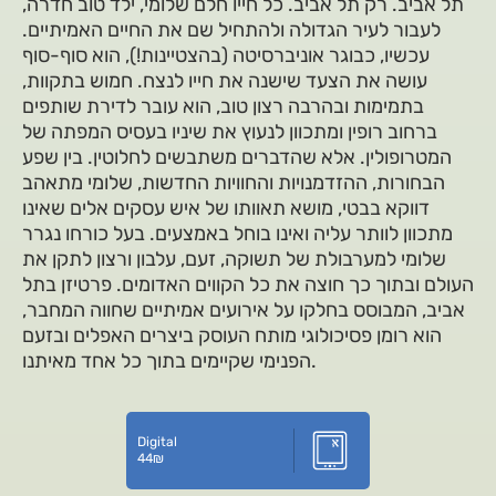
תל אביב. רק תל אביב. כל חייו חלם שלומי, ילד טוב חדרה,
לעבור לעיר הגדולה ולהתחיל שם את החיים האמיתיים.
עכשיו, כבוגר אוניברסיטה (בהצטיינות!), הוא סוף-סוף
עושה את הצעד שישנה את חייו לנצח. חמוש בתקוות,
בתמימות ובהרבה רצון טוב, הוא עובר לדירת שותפים
ברחוב רופין ומתכוון לנעוץ את שיניו בעסיס המפתה של
המטרופולין. אלא שהדברים משתבשים לחלוטין. בין שפע
הבחורות, ההזדמנויות והחוויות החדשות, שלומי מתאהב
דווקא בבטי, מושא תאוותו של איש עסקים אלים שאינו
מתכוון לוותר עליה ואינו בוחל באמצעים. בעל כורחו נגרר
שלומי למערבולת של תשוקה, זעם, עלבון ורצון לתקן את
העולם ובתוך כך חוצה את כל הקווים האדומים. פרטיזן בתל
אביב, המבוסס בחלקו על אירועים אמיתיים שחווה המחבר,
הוא רומן פסיכולוגי מותח העוסק ביצרים האפלים ובזעם
הפנימי שקיימים בתוך כל אחד מאיתנו.
Digital
44
₪