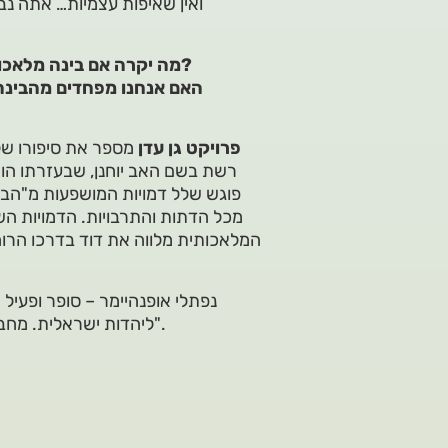
ואין שאיפות עצמיות… אתה נב
מה יקרה אם בינה מלאכותית תאמין שהיא מלאך? האם יצרנו אל חדש מעשה ידינו?
האם אנחנו מפחדים מהבינה 
פרויקט גן עדן
מספר את סיפורו של
רשת בשם האב יוחנן, שבעזרתו הו
פוגש שלל דמויות המושפעות מ"הבי
מכל הדתות והתרבויות. הדמויות השו
המלאכותית מלווה את דוד בדרכו הרוח
נפתלי אופנהיימר – סופר ופעיל
ליהדות ישראלית. מחבר הספר "פרויקט גן עדן" וסדרת ספרי ההגות "בדרך העברית".