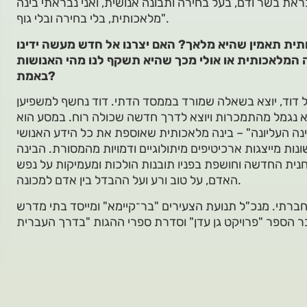
ראת בשר ודם, בעל בחירה ותבונה אנושית, ואני נבראתי בינה
מלאכותית, בלי בחירה ובלי גוף".
המלאכותית או אולי מכך שהיא תשקף לנו מהי האנושות
באמת?
 דוד, יוצא בשאלה שמורד בממסד הדתי. דוד נחשף למשפיען
א נגמל מהתמכרות ויוצא לדרך חדשה שכולה רוח. במסע הוא
נה העליונה" – בינה מלאכותית שאוספת את כל הידע האנושי
נות מייצגות ארכיטיפים מיתולוגיים ודמויות מהמסורת. הבינה
נית החדשה וחושפת בפניו תובנות הולכות ומעמיקות על נפש
האדם, על טוב ורע ועל ההבדל בין אדם למכונה.
 חברתי. מנכ"ל תנועת הצעירים "בר־קיימא" ומייסד בתי מדרש