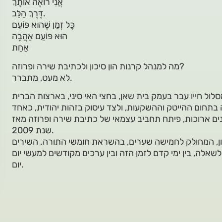
אֲנִי רוֹאֶה אוֹתָךְ
דֶּרֶךְ הַלֵּב.
כָּל זְמַן שֶׁהוּא פּוֹעֵם
הוּא פּוֹעֵם אַהֲבָה
אַחַת
מה למנהל קרנות הון סיכון ולכתיבת שירה ופרוזה?
לא מעט, מתברר.
סלול חייו עבר בעמק בית שאן, בחצי האי סיני, בארצות הברית
 בתחום ההייטק וההשקעות, ולצד עיסוק בזהות יהודית, כאחד
נים ארוכות, פיתח תחביב עצמאי של כתיבת שירה ופרוזה מאז
שנת 2009.
ון, המחולק לחמישה שערים, בהשראת חומשי התורה. השירים
אלה, בין ימי קדם לזמן הזה ובין ערכים מקודשים למעשי יום
יום.