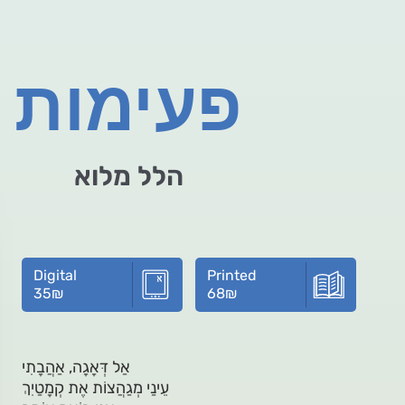
פעימות
הלל מלוא
Digital
Printed
35
₪
68
₪
אַל דְּאָגָה, אַהֲבָתִי
עֵינַי מְגַהֲצוֹת אֶת קְמָטַיִךְ