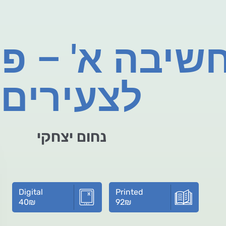
חשיבה א' – פ
לצעירים
נחום יצחקי
Digital
Printed
40
₪
92
₪