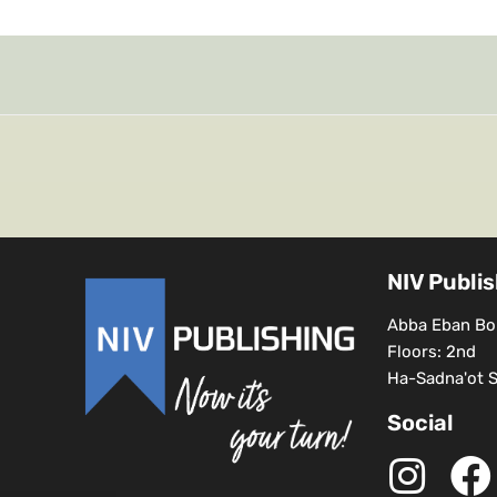
NIV Publi
Abba Eban Bou
Floors: 2nd
Ha-Sadna'ot St
Social