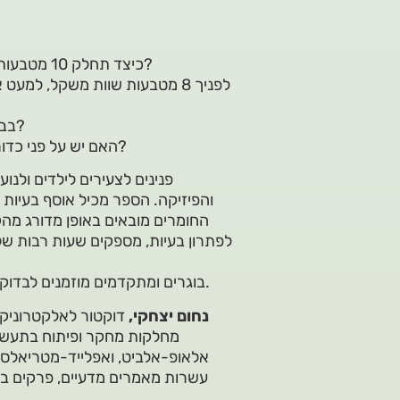
כיצד תחלק 10 מטבעות לתוך 3 כוסות, כך שבכל כוס יהיה מספר אי־זוגי של מטבעות?
לפניך 8 מטבעות שוות משקל, ל
בבוקר הולך על 4, בצוהריים הולך על 2 ובערב הולך על 3. מי אני?
האם יש על פני כדור הארץ לפחות שני אנשים בעלי אותו מספר שערות על ראשם?
פנינים לצעירים לילדים ולנו
והפיזיקה. הספר מכיל אוסף בעיות נ
החומרים מובאים באופן מדורג מה
לפתרון בעיות, מספקים שעות רבות של 
בוגרים ומתקדמים מוזמנים לבדוק את הספר השני בסדרה – פנינים לבוגרים לגילֵי התיכון ומעלה.
נחום יצחקי,
מחלקות מחקר ופיתוח בתעשייה
אלאופ-אלביט, ואפלייד-מטריאלס; ו
עשרות מאמרים מדעיים, פרקים בספ