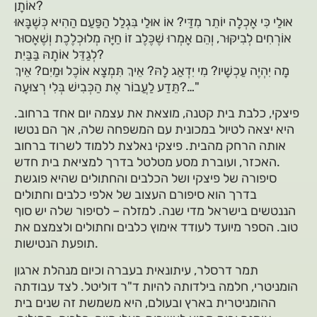
אוֹתָן?
אוּלַי כִּי אָכְלָה יוֹתֵר מִדַּי? אוֹ אוּלַי בִּגְלַל הַפַּעַם הַהִיא כְּשֶׁבָּאוּ
אוֹרְחִים לְבִיקּוּר, וְהֵם אָמְרוּ שֶׁכֶּלֶב זוֹ חַיָּה מְלוּכְלֶכֶת וְשֶׁאָסוּר
לְגַדֵּל אוֹתָהּ בַּבַּיִת?
מָה יִהְיֶה עַכְשָׁיו? מִי יִדְאַג לָהּ? אֵיךְ תִּמְצָא אוֹכֶל וּמַיִם? אֵיךְ
תֵּדַע לַעֲבוֹר אֶת הַכְּבִישׁ בְּלִי רְצוּעָה?…"
פיצקי, כלבת בית קטנה, מוצאת את עצמה יום אחד ברחוב.
היא יצאה לטיול במכונית עם המשפחה שלה, אך הם נטשו
אותה הרחק מהבית. פיצקי נאלצת ללמוד לשרוד ברחוב
האכזר, ועוברת מסע מטלטל בדרך למציאת בית חדש.
סיפורה של פיצקי ושל הכלבים והחתולים שהיא פוגשת
בדרך הוא סיפורם העצוב של אלפי כלבים וחתולים
הננטשים בישראל מדי שנה. למזלה – לסיפור שלה יש סוף
טוב. הספר מיועד לעודד אימוץ כלבים וחתולים ולצמצם את
תופעת הנטישות.
תמר דרסלר, עיתונאית בעברה וכיום מנהלת ארגון
הומניטרי, חלמה בילדותה להיות ד"ר דוליטל. לצד עבודתה
ההומניטרית בארץ ובעולם, היא משמשת זה שנים בית