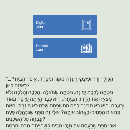
Digital
35
₪
Printed
64
₪
"… הַלַּיְלָה יָרַד וּפִּיצְקִי רָעֲדָה מִקּוֹר וּמִפַּחַד. אֵיפֹה הַבַּיִת?
לְאֵיזֶה כִּיוּוּן?
נִיסְּתָה לָלֶכֶת יָמִינָה, נִיסְּתָה שְׂמֹאלָה. הָלְכָה וְהָלְכָה וְלֹא
מָצְאָה אֶת הַדֶּרֶךְ הַבַּיְתָה. הִיא כְּבָר הָיְיתָה עֲיֵיפָה מְאוֹד
וּרְעֵבָה. הִיא לֹא הֵבִינָה לָמָּה הַמִּשְׁפָּחָה שֶׁלָּהּ לֹא חוֹזֶרֶת. הַאִם
פִּתְאוֹם הִפְסִיקוּ לֶאֱהוֹב אוֹתָהּ? אוּלַי זֶה מִפְּנֵי שֶׁנִּבְהֲלָה פַּעַם
וְנָבְחָה עַל הַשְּכֵׁנִים?
אוּלַי מִפְּנֵי שֶׁלָּעֲסָה אֶת נַעֲלֵי הַבַּיִת כְּשֶׁהָיְיתָה גּוּרָה וְהָרְסָה