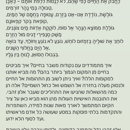
לַחֲבֹק אֶת הַחַיִּים כְּפִי שֶׁהֵם, לֹא לְנַסּוֹת לִלְפֹּת אוֹתָם – כְּאֶבֶן
טְבוּלָה בְּמֵי נָהָר זוֹרְמִים,
גּוֹלֶשֶׁת, נוֹדֶדֶת אַט-אַט בַּזֶּרֶם, עֲטוּפָה בְּחֻמָּם שֶׁל הַמַּיִם,
קוֹפֵאת בְּקֹר קִפְאוֹנָם,
גּוֹלֶלֶת מִמּוֹצָא הַנָּהָר אֶל סוֹפוֹ, לוֹקֶקֶת אַדְווֹת מַיִם צוֹנְנִים,
מַשַּׁק סְנַפִּירֵי דָּגִים מוּל הַזֶּרֶם
לוֹחֵךְ אֶת שׁוּלֶיהָ בְּזִמְזוּם לוֹחֵשׁ, נוֹגֵעַ לֹא נוֹגֵעַ וְחוֹלֵף, עַד בּוֹאָהּ
אֶל הַיָּם בַּחֲלוֹף הַשָּׁנִים,
בִּגְבוּלוֹ הַסּוֹאֵן, לָנוּחַ בֵּין גַּלָּיו.
איך מתמודדים עם נקודות משבר בחיים? איך מביטים
בחיים מן המקום הנמוך ביותר בהם? מה מביא אותנו
למקומות הללו? ואיך ניתן לשוב מן התהומות אל החיים
ולנסוק מעלה בחזרה אל השמש ואל כחול השמיים? אלה הן
כמה מהשאלות שהניעו את התהליכים שעבר אלון זהבי.
את התובנות האישיות העולות מהן הוא מביא כאן על ציר
הקיום המתמשך לאורך מאות שנות למידה, השתפרות
והתקדמות בלתי פוסקות במסע שעושה כל אדם מראשיתו
ועד לסוף הלא ידוע.
אלון זהבי גדל והתחנך בדימונה. ילדותו עברה עליו בעיירת