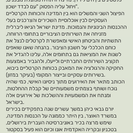
ויחול עליה הפסוק "עם לבדד ישכון".
הפיצול השני והמשלים הוא בין המדינה והכוחות הקרטליים
העסקיים לבין אוכלוסיית השכירים והצרכנים בעלי
ההכנסות הבינוניות והנמוכות. מדינת ישראל הניאו ליברלית
מזניחה את השירותים הציבוריים בתחומי הרווחה,
התשתיות והביטחון האישי ומאפשרת לקרטלים לנצל את
כוחם הכלכלי על חשבון הציבור. בהנחה שאנו שואפים
לשנות את המציאות גם בתחומים אלה, עלינו להגדיל את
תקציב השירותים החברתיים ולייעלו, ולהגביר באמצעות
החקיקה והרגולציה את המאבק בכוחות הקרטליים ביבוא,
בשירותים עסקיים ובייצור המקומי (בעיקר במזון).
הכותב מתאר את האירועים מתוך ניסיונו האישי, כמי שהיה
נוכח ושותף בצמתים משמעותיים של קבלת ההחלטות,
ומנתח את המשמעויות וההשלכות של אירועים אלה
בישראל.
יורם גבאי כיהן במשך עשרים שנה בתפקידים בכירים
במשרד האוצר, בין היתר כממונה על הכנסות המדינה,
שימש מרצה בכיר באוניברסיטה העברית בירושלים,
בטכניון ובקריה האקדמית אונו וכיום הוא פעיל בסקטור