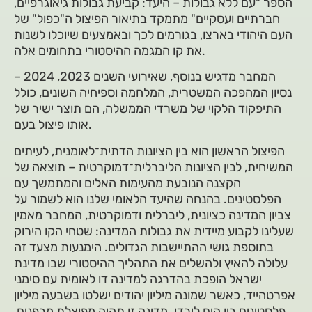
הספר "עם ללא גבולות – היעד: קביעת גבולות גיאוגרפיים,
חברתיים ועסקיים" מתמקד בתיאור הפיצול ה"כפול" של
העם היהודי בארצו, בגורמים לכך ובאמצעים שיוכלו לשנות
את קו המגמה ההיסטורי בתחומים אלה.
המחבר מדגיש בנוסף, שאירועי השנים 2023, 2024 –
נסיון המהפכה המשטרית, המלחמה וספיחיה השונים, כולל
התיפקוד הלקוי של משרדי הממשלה, הם תוצר ישיר של
אותו פיצול בעם.
הפיצול הראשון הוא בין הציונות הדתית־לאומנית, לעיתים
המשיחית, לבין הציונות הליברלית־דמוקרטית – תוצאה של
הקצנה הנובעת מהעימות האלים והמתמשך עם
הפלסטינים. בהנחה שהיעד הלאומי שלנו הוא לשמור על
צביון המדינה כציונית, ליברלית ודמוקרטית, המחבר מאמין
שעלינו לקבוע מיידית את גבולות המדינה: שטחי הקו הירוק
בתוספת גושי ההתיישבות הגדולים. הימנעות מצעד זה
עלולה להאיץ ולהשלים את התהליך ההיסטורי שבו מדינת
ישראל הופכת בהדרגה למדינה דו לאומית עם סימני
אפרטהייד, כאשר שמונה מיליון יהודים ישלטו בשבעה מיליון
פלסטינים בין הים לירדן. מדינה זו תהיה מפוצלת מבפנים,