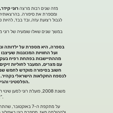
מזה שנים רבות מרצה
רוני קידר,
ומספרת את סיפורה. בהרצאותיה, 
לגבול רצועת עזה, ובד בבד, להיות
במשך שנים שאלו שומעיה של רוני מ
בספרה, היא מספרת על ילדותה ונע
ועל החוויות המכוננות שעיצבו
מההתיישבות בפתחת רפיח בעקבו
עם מצרים, המעבר לחוליות זיקי
חשוב בסיפורה מוקדש לחמש שנו
לנספח החקלאות הישראלי בקהיר. 
הפלסטיני והגיעה להכרה כי רק דיאלוג עם הצד השני ינצח את האלימות.
משנת 2008, פועלת רוני למע
ארגונים כמו "קול אחר", "הדרך להחלמה" ו"נשים עושות שלום".
על מתקפת ה-7 באוקט
ולקהילתה מאז, מספרת רוני באפילוג