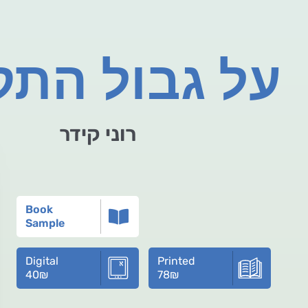
על גבול התק
רוני קידר
Book
Sample
Digital
Printed
40
₪
78
₪