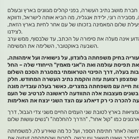
חברת מושב נתיב העשרה, בפני קהלים מגוונים בארץ ובעולם
מסבירה רוני, ילידת אנגליה, מה הביא אותה לישראל, ודווקא
 פעילת שלום המאמינה בזכותו של עם אחר לחיות בארץ הזאת,
לצידנו.
דוע אינה מעלה את סיפורה על הכתב, עד שלבסוף, ממש ערב
השבעה באוקטובר, השלימה את המשימה.
וריה בחיק משפחתה בלונדון, על נישואיה ועל אימהותה,
 את תפיסת עולמה ואת ה"אני מאמין" הייחודי שלה – החל
ת בעלה, דרך הפינוי הטראומתי במסגרת הסכם השלום
ם שמצפון רצועת עזה והקמת נתיב העשרה המחודש. חלק
ת חייה עם משפחתה במצרים, כאשר בעלה עובדיה מונה
בשנים מעצבות אלה התוודעה לראשונה לנרטיב של העם
ן שינוי המציאות בארץ לטובת שני העמים החיים משני צדי הגבול, דרך
ובר, שהתרחשה לאחר חתימת הספר, ועל כל מה שאירע לה, למשפחתה
 מצמרר שאינו משאיר עין יבשה. למרות שהמתקפה זעזעה את