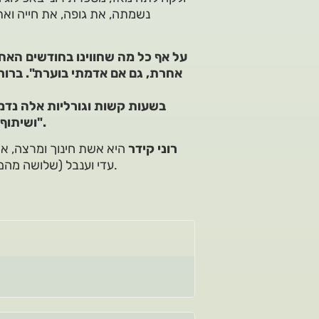
נשמתה, את גופה, את חייה וא
אחרת, גם אם אדמתי בוערת". ברור
בשעות קשות וגורליות אלה נדמ
ושיתוף הפעולה בין בני האדם, הוא חשוב, נדרש והכרחי מאי פעם".
רוני קידר
היא אשת חינוך ומרצה, אשת
עדי וענבל (שלושה מהם תושבי נתיב העשרה) וסבתא לשבעה- עשר נכדים ושני נינים.