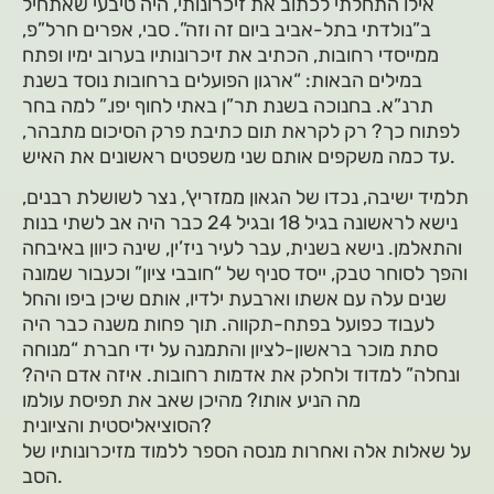
אילו התחלתי לכתוב את זיכרונותי, היה טיבעי שאתחיל
ב”נולדתי בתל-אביב ביום זה וזה”. סבי, אפרים חרל”פ,
ממייסדי רחובות, הכתיב את זיכרונותיו בערוב ימיו ופתח
במילים הבאות: “ארגון הפועלים ברחובות נוסד בשנת
תרנ”א. בחנוכה בשנת תר”ן באתי לחוף יפו.” למה בחר
לפתוח כך? רק לקראת תום כתיבת פרק הסיכום מתבהר,
עד כמה משקפים אותם שני משפטים ראשונים את האיש.
תלמיד ישיבה, נכדו של הגאון ממזריץ’, נצר לשושלת רבנים,
נישא לראשונה בגיל 18 ובגיל 24 כבר היה אב לשתי בנות
והתאלמן. נישא בשנית, עבר לעיר ניז’ין, שינה כיוון באיבחה
והפך לסוחר טבק, ייסד סניף של “חובבי ציון” וכעבור שמונה
שנים עלה עם אשתו וארבעת ילדיו, אותם שיכן ביפו והחל
לעבוד כפועל בפתח-תקווה. תוך פחות משנה כבר היה
סתת מוכר בראשון-לציון והתמנה על ידי חברת “מנוחה
ונחלה” למדוד ולחלק את אדמות רחובות. איזה אדם היה?
מה הניע אותו? מהיכן שאב את תפיסת עולמו
הסוציאליסטית והציונית?
על שאלות אלה ואחרות מנסה הספר ללמוד מזיכרונותיו של
הסב.