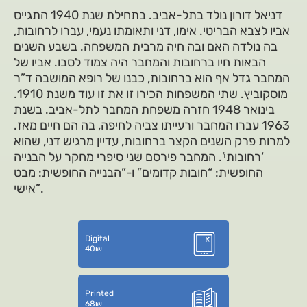
דניאל דורון נולד בתל-אביב. בתחילת שנת 1940 התגייס
אביו לצבא הבריטי. אימו, דני ותאומתו נעמי, עברו לרחובות,
בה נולדה האם ובה חיה מרבית המשפחה. בשבע השנים
הבאות חיו ברחובות והמחבר היה צמוד לסבו. אביו של
המחבר גדל אף הוא ברחובות, כבנו של רופא המושבה ד”ר
מוסקוביץ. שתי המשפחות הכירו זו את זו עוד משנת 1910.
בינואר 1948 חזרה משפחת המחבר לתל-אביב. בשנת
1963 עברו המחבר ורעייתו צביה לחיפה, בה הם חיים מאז.
למרות פרק השנים הקצר ברחובות, עדיין מרגיש דני, שהוא
‘רחובותי’. המחבר פירסם שני סיפרי מחקר על הבנייה
החופשית: “חובות קדומים” ו-”הבנייה החופשית: מבט
אישי”.
Digital
40
₪
Printed
68
₪