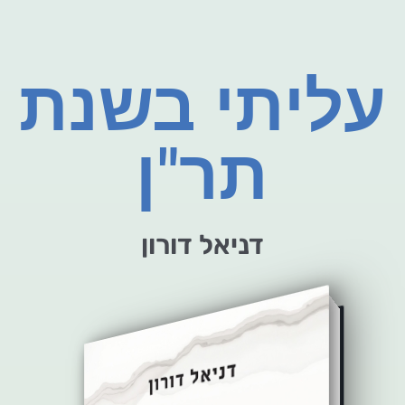
עליתי בשנת
תר"ן
דניאל דורון