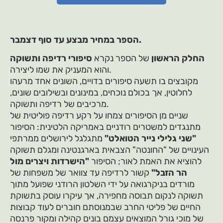
הספר במחיר מבצע עד סוף דצמבר.
החלק הראשון
של הספר נקרא
סיפורי רדיפה ותשוקה
והוא המעניק את שמו ליצירה.
מקובצים בו תשעה סיפורים בדויים, השונים אחד מרעהו
לחלוטין, אך בכולם נוכחים, במינונים ובשילובים שונים,
מרכיבים של רדיפה ותשוקה.
שניים מן הסיפורים צמחו על רקע רדיפה פוליטית של
מתנגדים למשטרים רודניים באמריקה הלטינית: הסיפור
"שני גלילי נייר הטואלט"
מתגלגל לירושלים ממרתפי
העינויים של "החונטה" הצבאית בארגנטינה ומגלם תשוקה
להוציא את האמת לאור; הסיפור
"הישרדות ויצרים מול
הר הזבל"
קשור לרדיפה עד צוואר של משפחות של
מורדים בניקרגואה על ידי השלטון הרודני שפועל מתוך
תשוקה לנקום תבוסה מחפירה, אך עיקרו עוסק בתשוקת
החיים של פליטי החרב שבמנוסתם חוברים לעוד קבוצות
של מוכי גורל המוצאים עצמם בונים קהילה ומקור פרנסה