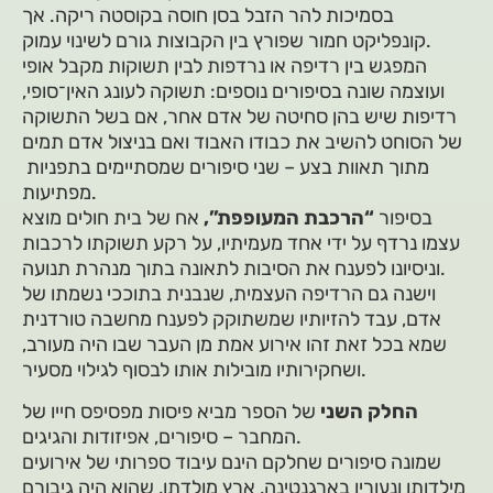
בסמיכות להר הזבל בסן חוסה בקוסטה ריקה. אך
קונפליקט חמור שפורץ בין הקבוצות גורם לשינוי עמוק.
המפגש בין רדיפה או נרדפות לבין תשוקות מקבל אופי
ועוצמה שונה בסיפורים נוספים: תשוקה לעונג האין־סופי,
רדיפות שיש בהן סחיטה של אדם אחר, אם בשל התשוקה
של הסוחט להשיב את כבודו האבוד ואם בניצול אדם תמים
מתוך תאוות בצע – שני סיפורים שמסתיימים בתפניות
מפתיעות.
בסיפור
“הרכבת המעופפת”,
אח של בית חולים מוצא
עצמו נרדף על ידי אחד מעמיתיו, על רקע תשוקתו לרכבות
וניסיונו לפענח את הסיבות לתאונה בתוך מנהרת תנועה.
וישנה גם הרדיפה העצמית, שנבנית בתוככי נשמתו של
אדם, עבד להזיותיו שמשתוקק לפענח מחשבה טורדנית
שמא בכל זאת זהו אירוע אמת מן העבר שבו היה מעורב,
ושחקירותיו מובילות אותו לבסוף לגילוי מסעיר.
החלק השני
של הספר מביא פיסות מפסיפס חייו של
המחבר – סיפורים, אפיזודות והגיגים.
שמונה סיפורים שחלקם הינם עיבוד ספרותי של אירועים
מילדותו ונעוריו בארגנטינה, ארץ מולדתו, שהוא היה גיבורם