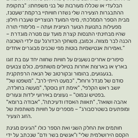
הבלעדי או שכללו מעורבות של בני משפחתו: "בתקופת
ההתבגרות הצעירה שלי נשזרו חוויותיי ברקמת־שעטנז,
מבית הספר הממלכתי, מימי המועד הנוצריים שעברו חילון;
מפעילות בתנועת הנוער הציונית ועתה – מלימודי תורה
שהיו מבחינתי התנסות קצרת מועד עם מטרה מוגדרת –
הכנה לבר מצווה. וכמובן, משחקי הכדורגל עם ילדי השכונה
ואמירות אנטישמיות בוטות מפי שכנים מבוגרים אחדים.”
סיפורים אחרים נשענים על חוויות שחווה יחד עם בת זוגו
בארץ או בארצות אחרות בטיולים משותפים, כולם צבועים
בגעגועים, בהומור ובקורטוב של הנאה הרפתקנית.
"סודם של מנדל ורוחל", "כמעט הייתי לרב", "משפטו של
יושב ראש הקלפי", "אימת דון בוסקו", "מעשה בחולדה,
בפטיש ובמוט" – נעוצים באירועי ילדות ונעורים.
"אהבה ושואה", "תאוות האסדו ודעיכתה", "אבודה ברומא
ומופתעים בשטרסבורג” – מספרים על חוויות משותפות של
הזוג הצעיר.
חותמים את החלק השני ואת הספר כולו "הגיגים מגינת
הקסם הירושלמית שלי" ו"אנשים בשר ודם” שנכתב על ידי