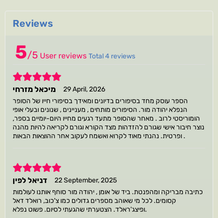
Reviews
5
/
5
User reviews
Total 4 reviews
5
מיכאל מזרחי
29 April, 2026
הספר עוסק מחד בסיפורים בדיונים ומאידך בסיפורי חייו של הסופר
הנפלא יהודה מור. הסיפורים מותחים , מעניינים , שנונים ובעלי אופי
הומוריסטי לרוב . מאחר שהסופר מתעד רגעים מחייו היום-יומיים בספר,
נוצר חיבור אישי שגורם להזדהות מצד הקורא וגורם לקריאה להיות מהנה
ופרטית. נהנתי מאוד לקרוא ואשמח לעקוב אחר ההוצאות הבאות .
5
דניאל לפין
22 September, 2025
כתיבה מבריקה ומהפנטת. ביד של אומן , יהודה מור סוחף אותנו לעולמות
קסומים. לכל מי שאוהב מספרים גדולים כמו צ'כוב, רואלד דאל
ופיצג'ראלד. הצטערתי שהגעתי לסיום. פשוט נפלא.