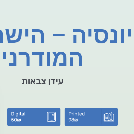
ונסיה – הישר
המודרני
עידן צבאות
Digital
Printed
50
₪
98
₪