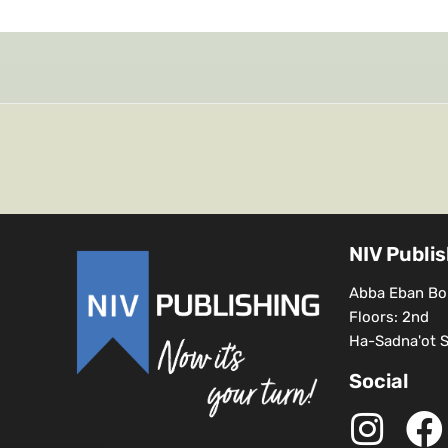
NIV Publi
Abba Eban Bou
Floors: 2nd
Ha-Sadna'ot St
Social