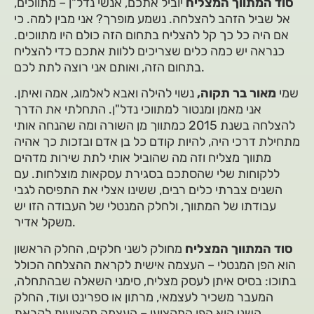
סוד המתווך המצליח
יוביל אתכם, אנשי נדל"ן – מתווכים,
אל שביל הזהב להצלחה. נשמע מופרך? אני מבין למה. כי
אם היה כל כך קל להצליח בתחום הזה כולם היו מתווכים.
כנראה יש כמה כלים שצריכים ללוות אתכם כדי להצליח
בתחום הזה, ואותם אני רוצה לתת לכם.
שמי
מאור בר תקוה,
נשוי להילה ואבא לאלמוג, אמה ואיתן.
אני מאמן ומנטור למתווכי נדל"ן. התחלתי את הדרך
להצלחה בשנת 2015 כמתווך מן השורה ומה שהנחה אותי
מתחילת דרכי היה, להיות קודם כל בן אדם ובזכות כך אהיה
מתווך מצליח וזה מה שהוביל אותי לתת שירות מדהים
ללקוחות שלי שהסתכם בסגירת עסקאות מוצלחות. עם
השנים צברתי כלים רבים, ששינו אצלי את התפיסה לגבי
עבודתו של המתווך, ולחלק המנטלי של העבודה הזו יש
משקל אדיר.
סוד המתווך המצליח
מחולק לשני חלקים, החלק הראשון
הוא הפן המנטלי – העצמה אישית לקראת ההצלחה הכולל
בתוכו: בסיס איתן לעסק מצליח, סימני השאלה שבהתחלה,
המעבר משכיר לעצמאי, מרתון או ספרינט ועוד, החלק
השני הוא הפן המקצועי – העצמה מקצועית לקראת