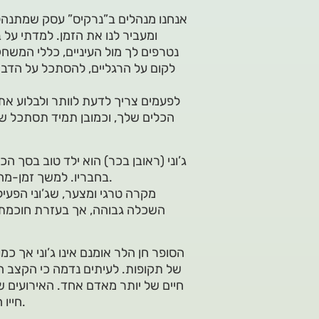
אנחנו מנהלים ב”נרקיס” עסק שמתנהל ל
ומעביר לנו את הזמן. למדתי על
נטרפים לך מול העיניים, כללי המשחק
לקום על הרגליים, להסתכל על הדבר
לפעמים צריך לדעת לוותר ולבלוע את 
הכלים שלך, וכמובן תמיד תסתכל שנ
ג’וני (ראובן בכר) הוא ילד טוב בסך
בחבריו. למשך זמן-מה נראה כי הוא מצליח בכך בזכות כישרון הציור יוצא הדופן שלו.
מקרה טרגי ומצער, שג’וני הפעיל 
השכלה גבוהה, אך בעזרת חוכמת ה
הסופר חן הלר אומנם אינו ג’וני אך כמו
של תקופות. לעיתים נדמה כי הקצב ה
חיים של יותר מאדם אחד. האירועים ש
חייו הם שעיצבו את דמותו והעניקו לו את הניסיון וחוכמת החיים שלו.