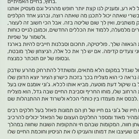
בחוץ, בחיים האמיתיים.
א רע, ומעניק לנו קצת יותר חופש מהרגיל וגם מעסיק אותנו
 בשרי שאתה יכול לתכנן מה שאתה רוצה, וברגע אחד הקלפים
 משתנים, ואין לך שום שליטה בזה. אבל הכי חשוב זה לעצור,
ים מלמעלה, ללמוד את הכללים החדשים, וכמובן לגייס כוחות
ולשמור על שפיות.
הגאווה שלך. פוליטיקה, תחכום וסבלנות חייבים להיות בארגז
י צעדים קדימה. אם יש לך את כל אלה, הניצחון שלך מובטח,
ובסופו של יום תוכתר כמנצח.
 הכול שגדל במקום הלא מתאים, ומשתדל להתרחק מהרע שדבק
בו שיקול דעת מוטעה, מביא אותו לכלא. ג’וני אומנם אינו בעל
רחוב שלו, מוחו החריף וסביבת החיים שבה גדל, הוא מצליח
לבסס את מעמדו בין כותלי הכלא ולשרוד את ההתנהלות שם.
 חייו של ג’וני גם חייו של חן הם תמונות פאזל בעל חלקים רבים
מהיר מאוד ומספר החלקים העצום של הפאזל יכולים להרכיב
חן חווה, המקומות שבהם חי והתקופות השונות שחווה במהלך