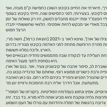
רן״, תיארתי את החיים בקיבוץ השוכן כחמישה ק"מ מעזה, ואף
קיבוץ. בצעירותי, לפני כחמישים שנה, חייתי בקיבוץ בעוטף
הרצל חמוש
בספרו הראשון של הרצל חמוש, "צילו של אורן", שיצא לאור ב-2021 (הוצאת כרמל), חשה מרי,
ות מוזרה הרוחשת מתחת לפני האדמה בקיבוץ מגוריה בדרום
הארץ, וליבה נמלא חששות.
ת העלילה עד לנקודה שבה מתממשים פחדיה הנבואיים ואף
היא נסחפת לתוך מעגל האימה.
שוברת לב, סיפור אהבה של קיבוצניק צעיר, אור, בנם של אורן
פייה ורבת כישורים ממוצא רוסי, שחותם של טרגדיה טבוע בה.
רים שהגורל הפגיש והפריד ביניהם ללא רחם. גם כאן האהבה
מתעתעת, אבל הדרך אליה רבת תהפוכות ורוויית יגון מר.
רוטיים, אמיץ ונחוש בעמדותיו הפוליטיות. ביקורתו של הסופר
"
ונות גלויה ונוקבת והוא מביע אותה ללא מורא. בד בבד, זהו
 צרובה ברגשות של חמלה והזדהות עם גורלו של העם השסוע