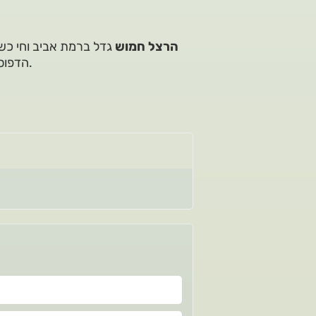
הרצל חמוש
גדל ברמת אביב וחי כשנ
הדפוס והבנייה. הוא נשוי לקורין, אב למאיה ודנה, וסב לשבעה נכדים.