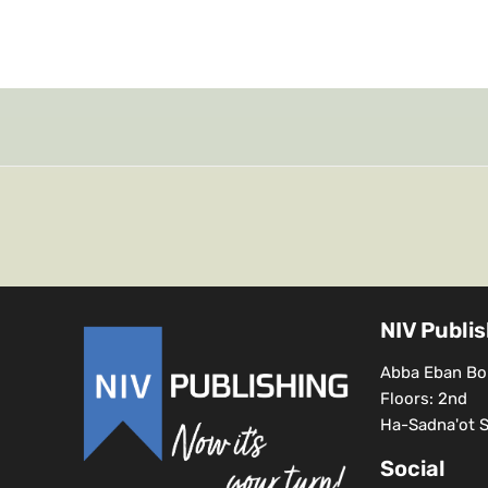
NIV Publi
Abba Eban Bou
Floors: 2nd
Ha-Sadna'ot St
Social