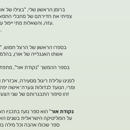
ברומן הראשון שלי, "בצילו של או
צפיתי את חדירתם של מחבלי החמאס ל
עזה, והשאלות מתי ייפול עליי הפצמ"ר ומתי ייכנסו מחבלים למשק, היו רק שאלות של זמן.
בכל מאודי אני מבקש להיות אופטימי. הלוואי שחששותיי יתבדו.
אשתו האנגלייה של אורן, בהלמ
בספר ההמשך "נקודת אור", מתפתח
לפנינו עלילת ריגול מסעירה, אכזרית ו
ומרי, הנועד לגדולות ונערה־אישה יפה
זהו סיפור התבגרותם של שני הצעי
נקודת אור
" הוא ספר נועז בתכניו הא
על הפוליטיקה הישראלית בשנים האחר
ספר שכולו אהבה וכל מילה בו