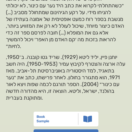
״כשהתחלתי לקרוא את כתב היד נער עם כינור, לא יכולתי
להניחו מידי. על רקע הגיהינום שמתחולל מסביב (…)
מנשבת בספר רוח כמעט אופטימית של אמונה בעתידו של
האדם כיצור מיוחד, שיכול לעולל לא רק את המזוויע ביותר,
אלא גם את המופלא (…) חובה לפרסם ספר זה כדי
להראות בזכות מה ׳קם האדם מן האפר׳ ויכול להמשיך
לחיות״.
יוחנן פיין, יליד ליטא (1929). שריד גטו קובנה. ב־1950,
עלה ארצה והצטרף לקיבוץ עמיר (1950-1953), היה חשב
בתאגיד, למד היסטוריה באוניברסיטת תל-אביב. מאז
1971, הוא מתגורר בחולון. לאחר פרישתו, כתב את ״נער
עם כינור״ (2004). הספר תורגם לכמה שפות ויצא לאור
בהולנד, ישראל, וליטא. הוצאה זו, היא מהדורה חדשה
ומתוקנת בעברית.
Book
Sample