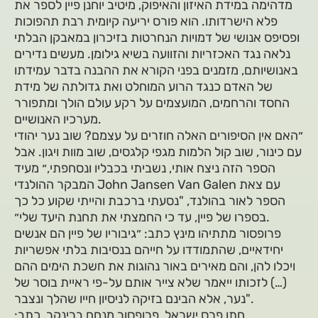
מדהימה במידת האיזון והאיפוק, מיטיב יוחנן פיין לספר את
פלא הישרדותו. הוא פורס יריעה קיומית רבת תהפוכות
ופסיפס אנושי של דמויות הנחרטות בזיכרון במאבקן הבלתי
נלאה נגד האכזריות והזוועה בשיא גילומן. מעשים נדירים
באנושיותם, מזמנים בפני הקורא את ההבנה בדבר עמידתו
של האדם כנגד הרוע המוחלט ואת גדולתה של מידת
החסד והרחמים, המועצמים על רקע עולם הולך ומתפורר
מערכיו האנושיים.
״האם אין הסיפורים האלה חוזרים על עצמם? שוב נער יהודי
עם כינור, שוב קול הלמות מגפי קלגסים, שוב מוות ויגון. אבל
הספר הזה ניצח אותי, נשביתי בכבליו ונסחפתי,״ מעיד
המבקר ההולנדי John Jansen Van Galen עם צאת
הספר לאור בהולנד, "נסעתי ברכבת והייתי שקוע כל כך
בספרו של פיין, עד כי החמצתי את תחנת היעד שלי״.
פרופסור מתתיהו מינץ כתב: ״גיבוריו של פיין הם אנשים
יחידאיים, שהתמודדו על חייהם בנסיבות בלתי אפשריות
ויכלו להן, והם מאירים באור נהוגות את חשכת הימים ההם
(…) לזכותו ייאמר שלא צייר אותם על-פי ראיית בוסר של
נער, אלא הבינם בזיקה לניסיון חייו שהלך ונצבר".
חתן פרס ישראל, פרופסור מנחם ברינקר, כתב: