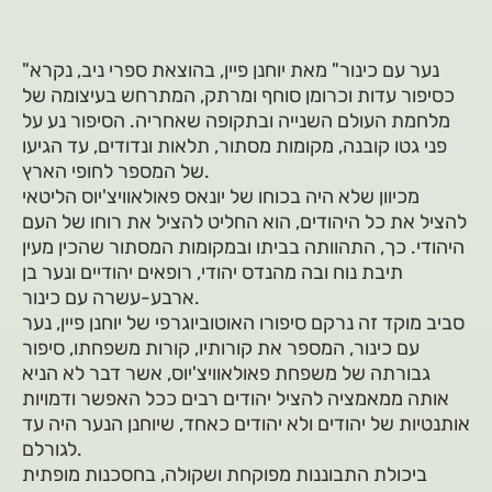
"נער עם כינור" מאת יוחנן פיין, בהוצאת ספרי ניב, נקרא
כסיפור עדות וכרומן סוחף ומרתק, המתרחש בעיצומה של
מלחמת העולם השנייה ובתקופה שאחריה. הסיפור נע על
פני גטו קובנה, מקומות מסתור, תלאות ונדודים, עד הגיעו
של המספר לחופי הארץ.
מכיוון שלא היה בכוחו של יונאס פאולאוויצ'יוס הליטאי
להציל את כל היהודים, הוא החליט להציל את רוחו של העם
היהודי. כך, התהוותה בביתו ובמקומות המסתור שהכין מעין
תיבת נוח ובה מהנדס יהודי, רופאים יהודיים ונער בן
ארבע-עשרה עם כינור.
סביב מוקד זה נרקם סיפורו האוטוביוגרפי של יוחנן פיין, נער
עם כינור, המספר את קורותיו, קורות משפחתו, סיפור
גבורתה של משפחת פאולאוויצ'יוס, אשר דבר לא הניא
אותה ממאמציה להציל יהודים רבים ככל האפשר ודמויות
אותנטיות של יהודים ולא יהודים כאחד, שיוחנן הנער היה עד
לגורלם.
ביכולת התבוננות מפוקחת ושקולה, בחסכנות מופתית