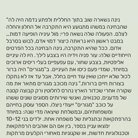
"נינה נשארה שוב בתוך החללית ולפתע נדמה היה לה
שהבחינה במשהו מתנועע היא התקרבה אל החלון והחלה
לצלם. הפעולה שלה נשאה פרי: מול עיניה הופיעה דמות…
במבט ראשון היא נראתה כיצור דמוי אדם, לבוש בסרבל
אדום. ככל שהיא התקרבה, נינה הבחינה בכל הפרטים
הייחודיים שלה: עור פניה וידיה היו בצבע לילך. היו לה עיניים
אליפטיות, בצבע שחור, עם עפעפיים בעלי ריסים ארוכים
במיוחד, שמדי פעם כיסו את העיניים. ב"מגורים" היה ברור
לכול שלא ייתכן שאין עוד חיים בחלל, אבל עד אז לא נתקלו
בצורות חיים ברורות." נינה מכוכב מגורים מתאר את מה
שקורה אחרי שכדור הארץ נהרס לחלוטין ורק קבוצה קטנה
של מדענים, טכנאים, ואנשי שירותים מסוגים שונים ששהו
על כוכב "מגורים" ייעודי ניצלו. הספר עוסק בחייהם
ומשפחותיהם, ובמשלחת שיצאה מדי שנה: במיוחד
בהרפתקאות ובתגליות של משפחה אחת. ילדים בני 10-12
ימצאו עניין בספר, בין אם הם אוהבים הרפתקאות
וטכנולוגיות חדשות, או שקנוניות מאחורי הקלעים מרתקות