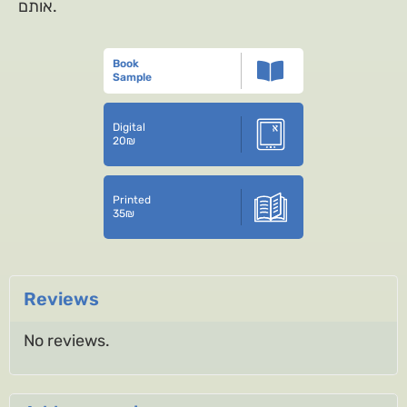
אותם.
Book
Sample
Digital
20
₪
Printed
35
₪
Reviews
No reviews.