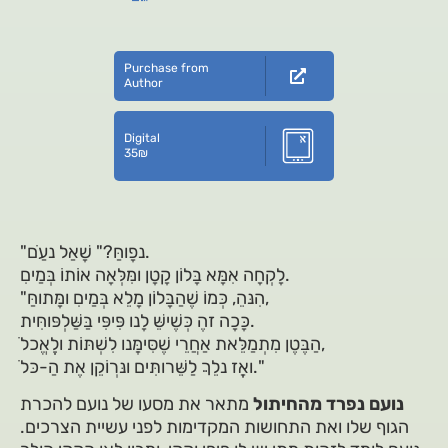
Purchase from
Author
Digital
35
₪
"נפָוחַּ?" שָׁאַל נעַֹם.
לָקְחָה אִמָּא בָּלוֹן קָטָן ומִּלְּאָה אוֹתוֹ בְּמַיםִ.
"הִנּהֵ, כְּמוֹ שֶׁהַבָּלוֹן מָלֵא בְּמַיםִ ומָּתוחַּ,
כָּּכָה זהֶ כְּשֶׁישֵּׁ לָנו פִּיפִּי בַּשַּׁלְפּוחִּית.
הַבֶּטֶן מִתְמַלֵּאת אַחֲרֵי שֶׁסִּימְַּנו לִשְׁתּוֹת ולְֶאֱכלֹ,
ואְָז נלֵךֵֵ לַשֵּׁרותִּים ונּרְוֹקֵן אֶת הַ-כּלֹ."
נועם נפרד מהחיתול
מתאר את מסעו של נועם להכרת
הגוף שלו ואת התחושות המקדימות לפני עשיית הצרכים.