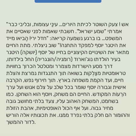
"אש ! צעק השוטר לכיתת היורים… עינַי עצומות, ובליבי כבר
אמרתי "שמע ישראל". חשבתי שאמות לפני שאסיים את
המשפט… בו ברגע נשמעה קריאה: "חדל ירי! הָביאו מייד
את היטנר יוסף למפקד התחנה!" שוב ניצלתי. מתת החיים
מתאר את השינויים הקיצוניים בחייו של יוסף (יושקה) היטנר
בעיר הולדתו נוג'וארוד (רומניה/הונגריה) החל בילדותו,
דרך מסע הישרדות מצמרר ומטלטל הכרוך בחוויות
טראומטיות מצַלְקות בשואה תוך התנגדות נמרצת והצלת
חיים, ועד הקמת משפחה בארץ. תוך חירוף נפש, הקרבה
אישית וגבורה יוסף שומר בכל שלב על צלם אנוש ועל ערך
הרֵעוֹת המקודש. החיים הם משחק, ויוסף הוא השחקן. כמו
בשחמט, המשחק האהוב עליו, צעד בלתי מחושב גובה
מחיר גבוה. ועל אף הכול האופטימיות, אהבת הזולת
וההומור הם חלק בלתי נפרד ממנו. את תכונותיו אלה הוריש
לדור ההמשך.