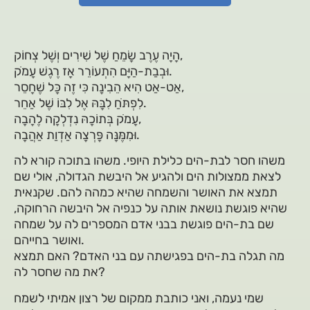
הָיָה עֶרֶב שָׂמֵחַ שֶׁל שִׁירִים וְשֶׁל צְחוֹק,
וּבְבַת-הַיָּם הִתְעוֹרֵר אָז רֶגֶשׁ עָמֹק.
אַט-אַט הִיא הֵבִינָה כִּי זֶה כָּל שֶׁחָסֵר,
לִפְתֹּחַ לִבָּהּ אֶל לִבּוֹ שֶׁל אַחֵר.
עָמֹק בְּתוֹכָהּ נִדְלְקָה לֶהָבָה,
וּמִמֶּנָּה פָּרְצָה אַדְוַת אַהֲבָה.
משהו חסר לבת-הים כלילת היופי. משהו בתוכה קורא לה
לצאת ממצולות הים ולהגיע אל היבשת הגדולה, אולי שם
תמצא את האושר והשמחה שהיא כמהה להם. שקנאית
שהיא פוגשת נושאת אותה על כנפיה אל היבשה הרחוקה,
שם בת-הים פוגשת בבני אדם המספרים לה על שמחה
ואושר בחייהם.
מה תגלה בת-הים בפגישתה עם בני האדם? האם תמצא
את מה שחסר לה?
שמי נעמה, ואני כותבת ממקום של רצון אמיתי לשמח