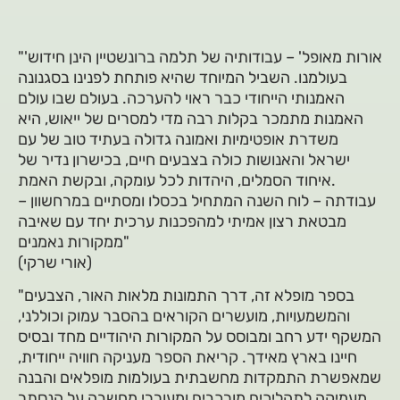
"'אורות מאופל' – עבודותיה של תלמה ברונשטיין הינן חידוש
בעולמנו. השביל המיוחד שהיא פותחת לפנינו בסגנונה
האמנותי הייחודי כבר ראוי להערכה. בעולם שבו עולם
האמנות מתמכר בקלות רבה מדי למסרים של ייאוש, היא
משדרת אופטימיות ואמונה גדולה בעתיד טוב של עם
ישראל והאנושות כולה בצבעים חיים, בכישרון נדיר של
איחוד הסמלים, היהדות לכל עומקה, ובקשת האמת.
עבודתה – לוח השנה המתחיל בכסלו ומסתיים במרחשוון –
מבטאת רצון אמיתי למהפכנות ערכית יחד עם שאיבה
ממקורות נאמנים"
(אורי שרקי)
"בספר מופלא זה, דרך התמונות מלאות האור, הצבעים
והמשמעויות, מועשרים הקוראים בהסבר עמוק וכוללני,
המשקף ידע רחב ומבוסס על המקורות היהודיים מחד ובסיס
חיינו בארץ מאידך. קריאת הספר מעניקה חוויה ייחודית,
שמאפשרת התמקדות מחשבתית בעולמות מופלאים והבנה
מעמיקה לתהליכים מורכבים ומעוררי מחשבה על הנסתר