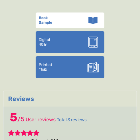
Book
Sample
Digital
40
₪
Printed
116
₪
Reviews
5
/
5
User reviews
Total 3 reviews
5