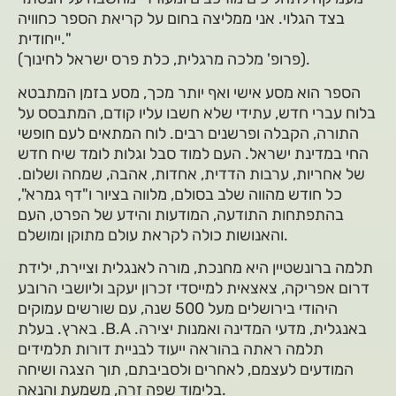
בצד הגלוי. אני ממליצה בחום על קריאת הספר כחוויה
ייחודית."
(פרופ' מלכה מרגלית, כלת פרס ישראל לחינוך).
הספר הוא מסע אישי ואף יותר מכך, מסע בזמן המתבטא
בלוח עברי חדש, עתידי שלא חשבו עליו קודם, המתבסס על
התורה, הקבלה ופרשנים רבים. לוח המתאים לעם חופשי
החי במדינת ישראל. העם למוד סבל וגלות לומד שיח חדש
של אחריות, ערבות הדדית, אחדות, אהבה, שמחה ושלום.
כל חודש מהווה שלב בסולם, מלווה בציור ו"דף גמרא",
בהתפתחות התודעה, המודעות והידע של הפרט, העם
והאנושות כולה לקראת עולם מתוקן ומושלם.
תלמה ברונשטיין היא מחנכת, מורה לאנגלית וציירת, ילידת
דרום אפריקה, צאצאית למייסדי זכרון יעקב וליושבי הרובע
היהודי בירושלים מעל 500 שנה, עם שורשים עמוקים
בארץ. בעלת .B.A באנגלית, מדעי המדינה ואמנות יצירה.
תלמה ראתה בהוראה ייעוד לבניית דורות תלמידים
המודעים לעצמם, לאחרים ולסביבתם, תוך הצגה ושיחה
בלימוד שפה זרה, משמעת והנאה.