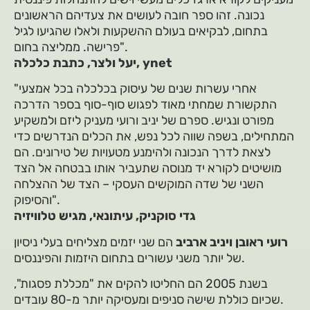
נכונה. זהו ספר חובה לעושים את צעדיהם הראשונים
בתחום, לבקיאים בעולם ההשקעות ולאלו שהגיעו לגיל
פרישה. ממליצה בחום".
יעל ולצר, כתבת כלכלה, ynet
"אחרי עשרות שנים של עיסוק בכלכלה בכל אמצעי
התקשורת שמחתי מאוד לפגוש סוף-סוף בספר הדרכה
מפורט ונגיש. ספרם של יניב ורועי מעניק ליזם ולמשקיע
המתחילים, בשפה שווה לכל נפש, את הכלים הנדרשים כדי
לצאת לדרך הנכונה ולהימנע מטעויות של טירונים. הם
מושיטים לקורא יד מנוסה שתעביר אותו בבטחה אל הצד
השני של שדה המוקשים העסקי – הצד של ההצלחה
והסיפוק".
גדי סוקניק, עיתונאי, מגיש טלוויזיה
רועי ראובן ויניב ארביב
הם שני יזמים מצליחים בעלי ניסיון
של יותר משני עשורים בתחום היזמות והפיננסים.
בשנת 2005 הם החליטו להקים את "מכללת פסגות",
שכיום כוללת שישה סניפים ומעסיקה יותר מ-80 עובדים.