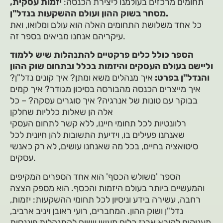
תחומים מרכזים בעולמנו ליצירת הכנסה:
יזמות עסקית,
מסחר בשוק ההון ועולם ההשקעות בנדל"ן.
כל אחד משלושת התחומים האלה הוא עולם ומלואו, ואת
עיקריהם אנחנו מביאים בספר זה.
הספר כולל כלים פרקטיים להתנהלות שיש ללמוד
וליישם בעולם העסקים והיזמות בכלל ובתחום שוק ההון
והנדל"ן בפרט:
איך מנהלים משא ומתן? איך קונים נדל"ן?
איך מייצרים הכנסה מהבורסה בסיכון מגודר? איך קמים
בבוקר עם טונות של אנרגיה? איך סוגרים עסקה? – כל
אלה הן שאלות כלליות שחלקן
רלוונטיות לכל תחומי חיינו, ללא קשר לתחום העסקי
שאנחנו פעילים בו, וידיעת התשובות להן חיונית לכל
סיטואציה בחיים, בכל מה שאנחנו עושים, לא רק כאנשי
עסקים.
הספר 'משולש הכסף' הוא אחד הספרים המקיפים
והמעשיים ביותר בעולם היזמות והכסף. הוא מספק הצצה
רחבה, עשירה בידע וניסיון לכל תחומי ההשקעות: יזמות,
נדל"ן ושוק ההון. המחברים, רועי ראובן ויניב ארביב,
מעניקים לקורא ארגז כלים מעשי וישים להתנהלות פיננסית