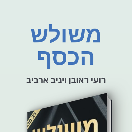
משולש
הכסף
רועי ראובן ויניב ארביב