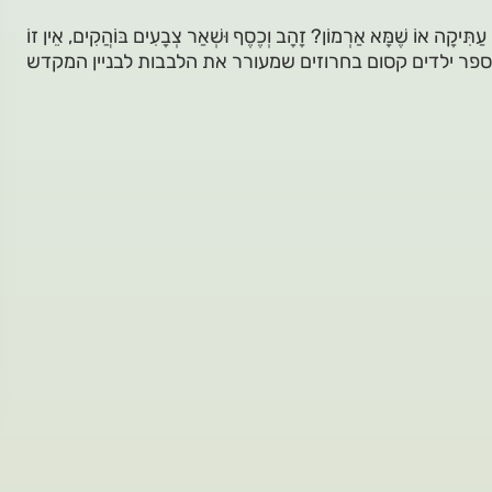
ִּיקָה אוֹ שֶׁמָּא אַרְמוֹן? זָהָב וְכֶסֶף וּשְׁאַר צְבָעִים בּוֹהֲקִים, אֵין זוֹ