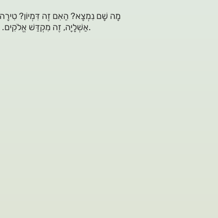
מָה שָׁם נִמְצָא? הַאִם זֶה דִּמְיוֹן? טִירָה עַת
אַשְׁלָיָה, זֶה מִקְדַּשׁ אֱלֹקִים. ספר ילדים קסום בחרוזים שמעורר את הלבבות לבניין המקדש.