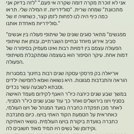
אני לא זוכרת מקרה דומה שקרה אי פעם." "לזה בדיוק אני
מתכוונת" שמחה שרית. "סולידריות. זו המילה שלי. תראו
כמה כיף היה לנו לפחות לזמן קצר, כשחוויה זו של
סולידריות מאחדת אותנו."
"מפגשים" מתאר סוגים שונים של שיתופי פעולה בין אנשים
סביב אירוע מיוחד ובחיים השגרתיים, ובוחן את שיתופי
הפעולה עצמם בין דמויות רבות ואינו מעמיק בסיפורה של
דמות אחת. עיקר הסיפור הוא בעוצמה שמתקבלת משיתופי
הפעולה.
אריאלה בק פרסקי עסקה שנים רבות בחינוך במסגרות
הוראה והתנדבות מגוונות. היא נשואה ואמא לחמישה ילדים
וסבתא לשבעה עשר נכדים.
במשך שבע שנים כיהנה כיו"ר האגף לקידום מעמד האישה
בסניף ויצו בירושלים ואחר כך עוד שבע שנים כיו"ר הסניף.
לאחר מכן תפקדה כחברה בוועד המנהל של ויצו העולמי,
כאחראית על הטמעת הקוד האתי בויצו. כיום מתנדבת
כחברה בוועדת ביקורת בויצו העולמית. נושאי האתיקה
וקידומן של נשים היו תמיד מאוד חשובים לה.