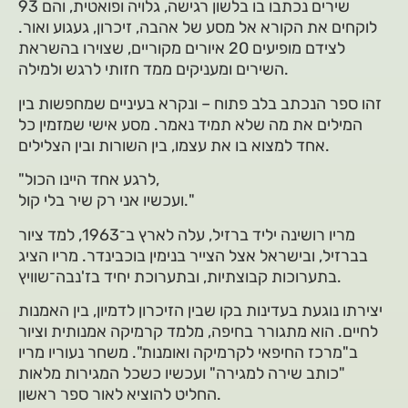
93 שירים נכתבו בו בלשון רגישה, גלויה ופואטית, והם
לוקחים את הקורא אל מסע של אהבה, זיכרון, געגוע ואור.
לצידם מופיעים 20 איורים מקוריים, שצוירו בהשראת
השירים ומעניקים ממד חזותי לרגש ולמילה.
זהו ספר הנכתב בלב פתוח – ונקרא בעיניים שמחפשות בין
המילים את מה שלא תמיד נאמר. מסע אישי שמזמין כל
אחד למצוא בו את עצמו, בין השורות ובין הצלילים.
"לרגע אחד היינו הכול,
ועכשיו אני רק שיר בלי קול."
מריו רושינה יליד ברזיל, עלה לארץ ב־1963, למד ציור
בברזיל, ובישראל אצל הצייר בנימין בוכבינדר. מריו הציג
בתערוכות קבוצתיות, ובתערוכת יחיד בז'נבה־שוויץ.
יצירתו נוגעת בעדינות בקו שבין הזיכרון לדמיון, בין האמנות
לחיים. הוא מתגורר בחיפה, מלמד קרמיקה אמנותית וציור
ב"מרכז החיפאי לקרמיקה ואומנות". משחר נעוריו מריו
"כותב שירה למגירה" ועכשיו כשכל המגירות מלאות
החליט להוציא לאור ספר ראשון.