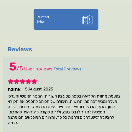
Printed
84
₪
Reviews
5
/
5
User reviews
Total 7 reviews
5
אהובה
5 August, 2025
נפעמת מחווית הקריאה בספר מסע בין השורות. המסר האנושי והערכי
מעלה ומציף זכרונות ותחושות. היכולת של הכותב להכניס את הקורא
לתוך מנעד הרגשות והמצבים בחיים פשוט מדהימה. זהו ספר שירה
המצליח לחדור לנבכי נפש, ולגרום לקורא להזדהות, להתבונן,
להבין,להרגיש, לחלום ולהנות כל כך. והציורים המופלאים הם מתנה
לנפש.