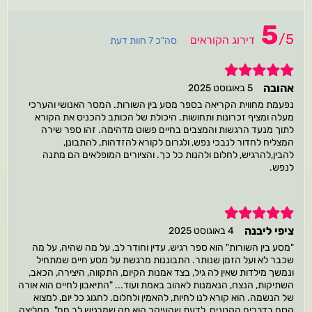
5
/
5
דירוג הקוראים
סה"כ 7 חוות דעת
5
אהובה
5 באוגוסט 2025
נפעמת מחווית הקריאה בספר מסע בין השורות. המסר האנושי והערכי
מעלה ומציף זכרונות ותחושות. היכולת של הכותב להכניס את הקורא
לתוך מנעד הרגשות והמצבים בחיים פשוט מדהימה. זהו ספר שירה
המצליח לחדור לנבכי נפש, ולגרום לקורא להזדהות, להתבונן,
להבין,להרגיש, לחלום ולהנות כל כך. והציורים המופלאים הם מתנה
לנפש.
5
ציפי ליבנה
4 באוגוסט 2025
"מסע בין השורות" הוא ספר רגיש, עדין וחודר לב, על מה שהיה, על מה
שכבר לא ועל הזמן שנותר. התבוננות מרגשת על מסע חיים שמתחיל
ונמשך מילדות שאין לה גיל, בצד אמנות הקיום, התקווה, היצירה, הכאב,
השתיקות, הנצח, הנאמנות לאהוב באמת ועוד... "התיאבון לחיים הוא אורה
של הנשמה. הוא קורא לנו לחיות, להאמין ולחלום. לחגוג כל יום, למצוא
קסם בדברים הקטנים, לדעת שהעיקר הוא מה שמרגיש לב חם". ממליצה