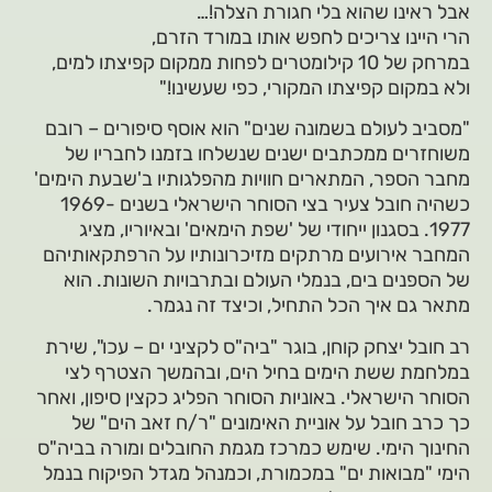
אבל ראינו שהוא בלי חגורת הצלה!…
הרי היינו צריכים לחפש אותו במורד הזרם,
במרחק של 10 קילומטרים לפחות ממקום קפיצתו למים,
ולא במקום קפיצתו המקורי, כפי שעשינו!"
"מסביב לעולם בשמונה שנים" הוא אוסף סיפורים – רובם
משוחזרים ממכתבים ישנים שנשלחו בזמנו לחבריו של
מחבר הספר, המתארים חוויות מהפלגותיו ב'שבעת הימים'
כשהיה חובל צעיר בצי הסוחר הישראלי בשנים 1969-
1977. בסגנון ייחודי של 'שפת הימאים' ובאיוריו, מציג
המחבר אירועים מרתקים מזיכרונותיו על הרפתקאותיהם
של הספנים בים, בנמלי העולם ובתרבויות השונות. הוא
מתאר גם איך הכל התחיל, וכיצד זה נגמר.
רב חובל יצחק קוחן, בוגר "ביה"ס לקציני ים – עכו", שירת
במלחמת ששת הימים בחיל הים, ובהמשך הצטרף לצי
הסוחר הישראלי. באוניות הסוחר הפליג כקצין סיפון, ואחר
כך כרב חובל על אוניית האימונים "ר/ח זאב הים" של
החינוך הימי. שימש כמרכז מגמת החובלים ומורה בביה"ס
הימי "מבואות ים" במכמורת, וכמנהל מגדל הפיקוח בנמל