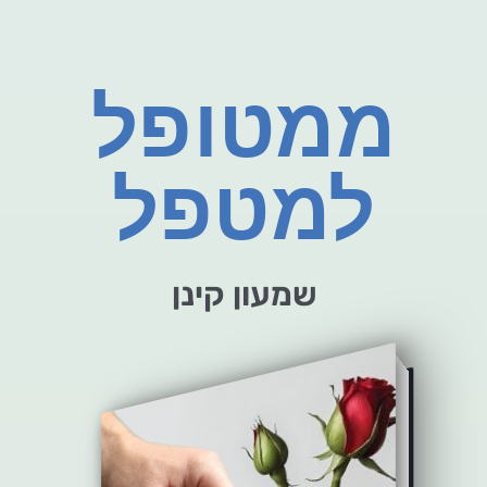
ממטופל
למטפל
שמעון קינן