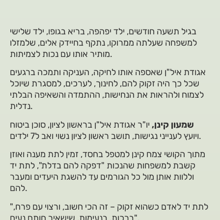
בגיל תשעה חודשים, ילד יפהפה, בריא בגופו, ילד שלישי
למשפחה שעלתה ממרוקו, נתקף בחיידק אלים, שלמזלו
מותיר אותו עם נכות לצמיתות.
אגודת איל"ן שאספה אותו לחיקה, העניקה ותמכה ברגעים
שכל כך היה זקוק להם, לחינוך, לערכים, למסגרת שיוכל
לצמוח ולהראות את הנחישות, ההתמדה והשאיפה הבלתי
נדלית.
שמעון קינן,
יו"ר אגודת איל"ן בראשון לציון, סוכן ביטוח
ויועץ לענייני נגישות, תושב ראשון לציון נשוי ואב ל7 ילדים.
מתוך הקושי צמח קינן למטפל בחסד, זמין לתת מענה ואוזן
קשבת למשפחות שהנכות "דפקה להם בדלת", לתת יד
וללוות אותן מול כל הגורמים עד להשגת היעדים ומעבר
להם.
"לתת יד לאדם כשהוא זקוק – זה הכי חשוב, ורצוי עם פרח,
ברכות, בנעימות, שישאיר חותם נעים".