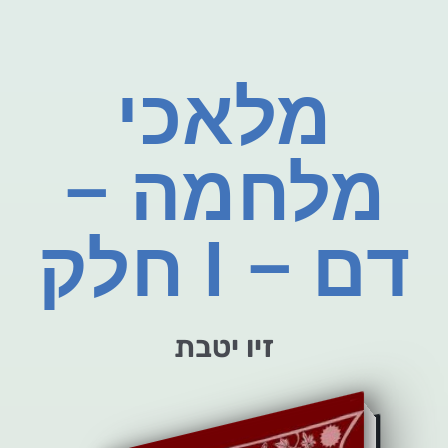
מלאכי
מלחמה –
חלק I – דם
זיו יטבת