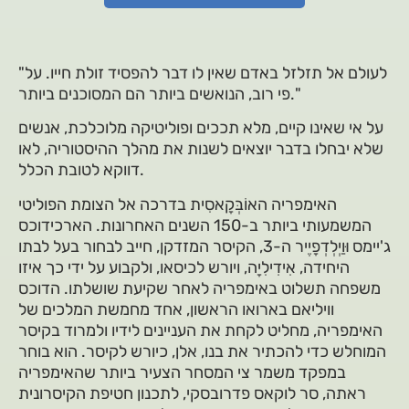
"לעולם אל תזלזל באדם שאין לו דבר להפסיד זולת חייו. על
פי רוב, הנואשים ביותר הם המסוכנים ביותר."
על אי שאינו קיים, מלא תככים ופוליטיקה מלוכלכת, אנשים
שלא יבחלו בדבר יוצאים לשנות את מהלך ההיסטוריה, לאו
דווקא לטובת הכלל.
האימפריה האוֹבְּקָאסִית בדרכה אל הצומת הפוליטי
המשמעותי ביותר ב-150 השנים האחרונות. הארכידוכס
ג'יימס וּוַיְלְדְפָיֶיר ה-3, הקיסר המזדקן, חייב לבחור בעל לבתו
היחידה, אִידִילִיָה, ויורש לכיסאו, ולקבוע על ידי כך איזו
משפחה תשלוט באימפריה לאחר שקיעת שושלתו. הדוכס
וויליאם בארואו הראשון, אחד מחמשת המלכים של
האימפריה, מחליט לקחת את העניינים לידיו ולמרוד בקיסר
המוחלש כדי להכתיר את בנו, אלן, כיורש לקיסר. הוא בוחר
במפקד משמר צי המסחר הצעיר ביותר שהאימפריה
ראתה, סר לוקאס פדרובסקי, לתכנון חטיפת הקיסרונית