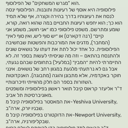
הוא "מגרש המשחקים" של הפילוסוף.
פילוסופיה היא אוסף של רעיונות ותובנות. הפילוסוף ינסה
לנסח את רעיונותיו בדרך בהירה וקצרה, אף שלא תמיד
הוא כך; הוא יחפש רעיונות החבויים במה שהוא רואה, קורא,
שומע ומתרשם. משפט פילוסופי כמו ״אני חושב, משמע אני
קיים״ (רנה דקארט) או ״יש סוף ליש, ואין סוף לאין״
(המחבר), מדגים את המורכבות והפשטות שבחשיבה
הפילוסופית. כל אחד יכול לתת את דעתו על נושאים שונים
ולהתנסח בהתאם − וזה מה שניסיתי לעשות בספר זה. לא
התיימרתי להיות ״המבין״ (במלעיל) בתחומים שבהם נגעתי,
אבל גם לא נרתעתי מלגעת במגוון רחב של נושאים. אינני
חוקר באקדמיה, אלא מתבונן והוגה (מתבוגה). האנקדוטות
השזורות בספר הם חלק מהווייתי וזיכרונותיי.
ד"ר אליעזר קראוס קיבל תואר ראשון בפילוסופיה ומשפטים
מאוניברסיטת תל אביב.
את המאסטר בפילוסופיה קיבל מ-Yeshiva University,
שבניו יורק, ארה"ב.
את הדוקטורט בפילוסופיה קיבל מ-Newport University,
שבקליפורניה, ארה"ב.