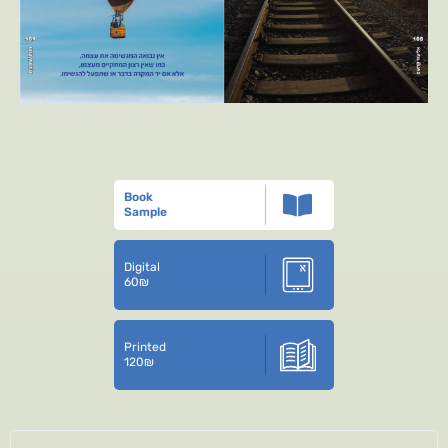
Book
Sample
Digital
60
₪
Printed
120
₪