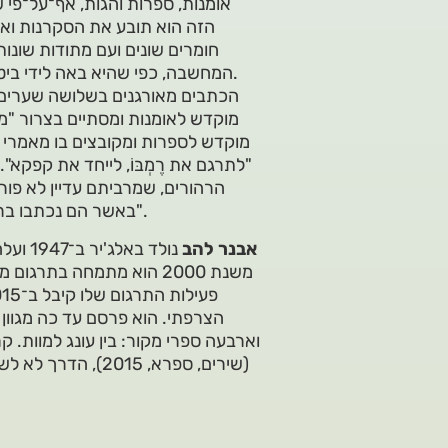
אומנות, ספרות והגות, אף־על־פי 
הזה הוא תובע את הסקרנות וא
חומרים שונים ועם מתודות שונו
המחשבה, כפי שהיא באה לידי ביטוי מימי הרנסנס עד ימינו, לרבות בתרבות העברית המתחדשת.
הכתבים מאורגנים בשלושה שערים 
מוקדש לאומנות ומסתיים בצרור "מ
מוקדש לספרות ומקובצים בו מאמרי 
"לתרגם את רֶמְבּוֹ, לייחד את קפקא"
הרהורים, שמרביתם עדיין לא פו
באשר הם נכתבו ברוח סיסמתו הנודעת של אורי אבנרי "בלי מורא ובלי משוא פנים".
אבנר להב
משנת 2000 הוא מתמחה בת
הצרפתי. הוא פרסם עד כה מגוון מ