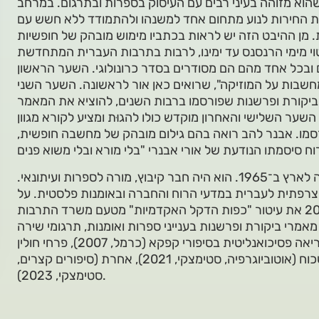
שהוא מזוהה בעיני רבים עם העיסוק בספרות ובתרגום. במרחב
ת החירות לנוע מתחום אחד למשנהו ולהתמודד ללא חשש עם
ת. מן ההיבט הזה יש לראות בכתביו מימוש מובהק של חופשיות
ובכל אחד מהם הם מסודרים בסדר כרונולוגי. השער הראשון
חשבות על המוזיקה", שרואים כאן אור לראשונה. השער השני
ביקורת ופרשנות שפורסמו ברבות השנים, להוציא את המאמר
. השער השלישי והאחרון מוקדש כולו להגוּת ומציע לקורא מגוון
רסמו. אבנר להב רואה בהם גילום מובהק של מחשבה חופשית,
נולד באלג'יר ב־1947 ועלה לארץ ב־1965. הוא היה חבר קיבוץ, מורה לספרות ועיתונאי.
רגום מצרפתית לעברית במדעי הרוח והחברה ובאומנות פלסטית. על
פעילות התרגום שלו קיבל ב־2015 את עיטור "כפות הדקל האקדמיות" מטעם משרד התרבות
אמרי ביקורת ופרשנות בענייני ספרות ואומנות, תרגומי שירה
וארבעה ספרי מקור: בין עונג למוות. קריאה פסיכואנליטית בסיפורי קפקא (כרמל, 2007), פרחי חולין
(שירים, ספרא, 2015), הדרך לא לשכוח (אוטוביוגרפיה, סטימצקי, 2021), אחרת (סיפורים קצרים,
סטימצקי, 2023).