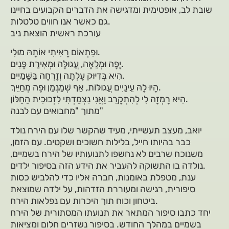
שובת לב, אופטימית ומדגישה את הדברים הקבועים בחיינו
גם כאשר אנו חווים טלטלות.
עורכת ראשית הוצאת ניב
וּפִתְאוֹם רָאִיתִי אוֹתָהּ מוּלִי.
יָפָה וּמְלֵאָה, עֲגוּלָּה וּמְאִירַת פָּנִים.
הִיא בְּדִיּוּק עָלְתָה וְזָרְחָה בַּשָּׁמַיִים.
הָיוּ לָהּ עֵינַיִים עֲגוּלּוֹת, אַף שְׁמַנְמַן וּפֶה מְחַיֵּיךְ.
הִיא רָמְזָה לִי לְהִתְקָרֵב וַאֲנִי נִצְמַדְתִּי לִזְכוּכִית הַחַלּוֹן.
מתוך "מחבואים עם לבנה"
יואב, מעצב תעשייתי, מעיד שהקשר שלו עם הירח נולד
כבר בהיותו חייל, בלילות חשוכים ושקטים. עם הזמן,
משנוכח שרבים לא נחשפו לתנועותיו של הירח בשמיים,
נולדה בו התשוקה להעביר את הידע הזה בסיפור ילדים.
ענת, מטפלת באומנות, חברה אליו כדי להלביש כסות
סיפורית, רגישה ומעוררת הזדהות, על ילדה שמוצאת
ביטחון וכוח תוך היכרות עם נפלאות הירח.
יחד כתבו סיפור המתאר את תנועתו המסתורית של הירח
בשמיים במהלך החודש. בסיפור נשזרים חלום ומציאות