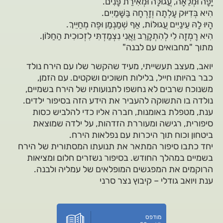
יָפָה וּמְלֵאָה, עֲגוּלָּה וּמְאִירַת פָּנִים.
הִיא בְּדִיּוּק עָלְתָה וְזָרְחָה בַּשָּׁמַיִים.
הָיוּ לָהּ עֵינַיִים עֲגוּלּוֹת, אַף שְׁמַנְמַן וּפֶה מְחַיֵּיךְ.
הִיא רָמְזָה לִי לְהִתְקָרֵב וַאֲנִי נִצְמַדְתִּי לִזְכוּכִית הַחַלּוֹן.
מתוך "מחבואים עם לבנה"
יואב, מעצב תעשייתי, מעיד שהקשר שלו עם הירח נולד
כבר בהיותו חייל, בלילות חשוכים ושקטים. עם הזמן,
משנוכח שרבים לא נחשפו לתנועותיו של הירח בשמיים,
נולדה בו התשוקה להעביר את הידע הזה בסיפור ילדים.
ענת, מטפלת באומנות, חברה אליו כדי להלביש כסות
סיפורית, רגישה ומעוררת הזדהות, על ילדה שמוצאת
ביטחון וכוח תוך היכרות עם נפלאות הירח.
יחד כתבו סיפור המתאר את תנועתו המסתורית של הירח
בשמיים במהלך החודש. בסיפור נשזרים חלום ומציאות
הרוקמים את המפגשים המופלאים של עמליה ולבנה.
ענת ויואב גודלי – קיבוץ נצר סרני
מודפס