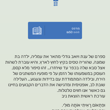
מודפס
₪
50
₪
68
ספרם של ענת ויואב גודלי מתאר את עמליה, ילדה בת
שמונה, שהוריה טסים בקיץ לחוץ לארץ, והיא עוברת לשהות
אצל סבא שלה בכפר עד שיחזרו… זהו סיפור מלא קסם,
העוסק במשמעותו של הזמן על פי מופעיו המשתנים של
הירח, ובילדה המתמודדת עם בדידות וגעגוע… העלילה
שובת לב, אופטימית ומדגישה את הדברים הקבועים בחיינו
גם כאשר אנו חווים טלטלות.
עורכת ראשית הוצאת ניב
וּפִתְאוֹם רָאִיתִי אוֹתָהּ מוּלִי.