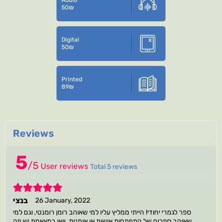
50
₪
Digital
50
₪
Printed
89
₪
Reviews
5
/
5
User reviews
Total 5 reviews
5
בנצי
26 January, 2022
ספר לגמרי יחודי! הייתי ממליץ עליו למי שאוהב רומן רומנטי, וגם למי
שאוהב ספרים של התפתחות אישית או אומנות. וואו במץאמת יש פה