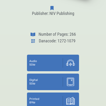
Publisher: NIV Publishing
Number of Pages: 266
Danacode: 1272-1079
Audio
50
₪
Digital
50
₪
Printed
89
₪