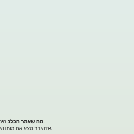
הינו מותחן ורומן עז ביטוי. מעורר מחשבה ומרתק. הנאה מובטחת.
מה שאמר הכלב
אדוארד מצא את מותו ואין יודעים כיצד ומדוע. תעלומה זו לא תיפתר אלא ברבות הימים.