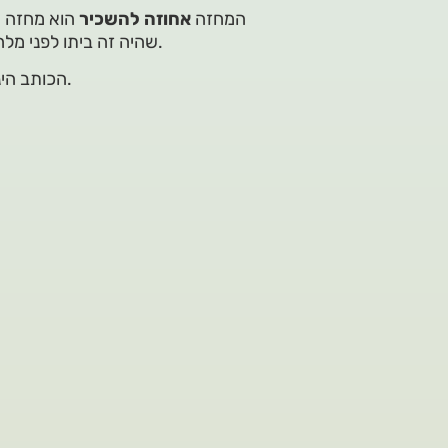
המחזה
אחוזה להשכיר
הוא מחזה ה
שהיה זה ביתו לפני מלחמת השחרור וטעמיהם עמם. לבסוף הכל בא על מקומו בשלום.
הכותב הינו ד"ר למתמטיקה, בעל תואר שני במדעי המחשב ובהיסטוריה.