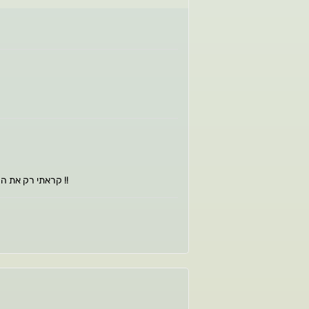
קראתי רק את ההתחלה אוו ממש אהבתי ושנון מאוד וכייפי ומצחיק משהו לפני השינה זה מה שאני עושה עם הבן שלי ממציאים מילים או חרוזים או מילים דומות וכו… זה ממש לילדים !!