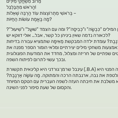
מֵרוֹב מִשְׂחֲקֵי מִילִּים
הָרֹאשׁ מִתְבַּלְבֵּל!
בְּרֹאשִׁי מִתְרוֹצְצוֹת עוֹד הַרְבֵּה שְׁאֵלוֹת –
מָה בֶּאֱמֶת עוֹשׂוֹת הַחַיּוֹת?
ם "כִּבְשָׂה" ו"כְּבִיסָה"? ומה עם הצמד "שׁוּעָל" ו"שִׁיעוּל"?
לכאורה נדמה שאין ביניהן כל קשר, אבל… אולי דווקא יש?
רְנֶבֶת? עומדת ילדה המבקשת מֵאִימָּהּ שתמציא עבורה בדיחות
באמצעות משחקי מילים יצירתיים ומלאי הומור הספר מפנה את
ם שפתיים של חריזה ומצלול, מחדד את המודעות הפונולוגית
ובכך עשוי לתרום לפיתוח השפה.
עינבל שרמן־גורדני היא קלינאית תקשורת (.B.A) המתמחה בטיפולי שפה לילדים. בזמנה הפנוי היא
ת את נבה, ארנבתה הרכה והמתוקה. מָה עוֹשָׂה אַרְנֶבֶת?
היא משלבת את חיבתה העזה לשפה העברית עם הטקס המיוחד
והקסום של שעת סיפור לפני השינה.