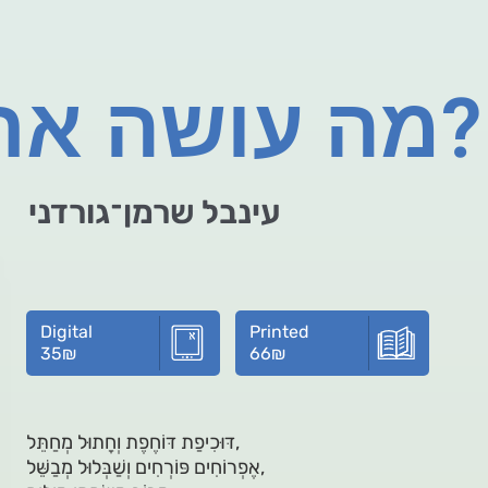
מה עושה ארנבת?
עינבל שרמן־גורדני
Digital
Printed
35
₪
66
₪
דּוּכִיפַת דּוֹחֶפֶת וְחָתוּל מְחַתֵּל,
אֶפְרוֹחִים פּוֹרְחִים וְשַׁבְּלוּל מְבַשֵּׁל,