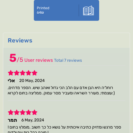
Printed
64
₪
Reviews
5
/
5
User reviews
Total 7 reviews
5
אלי
20 May, 2024
רוחל׳ה היא הבן אדם עם הלב הכי גדול ואוהב שיש. הספר מדהים,
עוצמתי, מעורר השראה ומעביר מסר עמוק. ממליצה בחום לקרוא:)
5
תמר
6 May, 2024
ספר מרגש ומדויק כתיבה איכותית על נושא כל כך חשוב .מומלץ בחום !
חובה בכל בית עם ילדים !