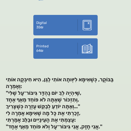
Digital
35
₪
Printed
64
₪
בַּבּוֹקֶר, כְּשֶׁאִימָּא לִיוְּותָה אוֹתִי לַגַּן, הִיא חִיבְּקָה אוֹתִי
וְאָמְרָה:
"שֶׁיִּהְיֶה לְךָ יוֹם נֶהְדָּר גִּיבּוֹר־עָל שֶׁלִּי,
וְתִזְכּוֹר שֶׁאַתָּה לֹא פּוֹחֵד מֵאַף אֶחָד,
וְאַתָּה יוֹדֵעַ לְבַקֵּשׁ עֶזְרָה כְּשֶׁצָּרִיךְ…"
זָכַרְתִּי אֶת כָּל מָה שֶׁאִימָּא אָמְרָה לִי,
עָצַמְתִּי אֶת הָעֵינַיִים וּבַלֵּב אָמַרְתִּי:
"אֲנִי חָזָק, אֲנִי גִּיבּוֹר־עָל וְלֹא פּוֹחֵד מֵאַף אֶחָד."