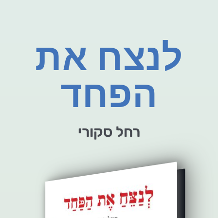
לנצח את
הפחד
רחל סקורי