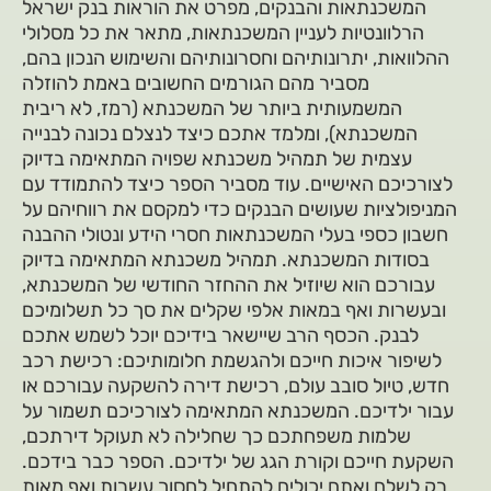
המשכנתאות והבנקים, מפרט את הוראות בנק ישראל
הרלוונטיות לעניין המשכנתאות, מתאר את כל מסלולי
ההלוואות, יתרונותיהם וחסרונותיהם והשימוש הנכון בהם,
מסביר מהם הגורמים החשובים באמת להוזלה
המשמעותית ביותר של המשכנתא (רמז, לא ריבית
המשכנתא), ומלמד אתכם כיצד לנצלם נכונה לבנייה
עצמית של תמהיל משכנתא שפויה המתאימה בדיוק
לצורכיכם האישיים. עוד מסביר הספר כיצד להתמודד עם
המניפולציות שעושים הבנקים כדי למקסם את רווחיהם על
חשבון כספי בעלי המשכנתאות חסרי הידע ונטולי ההבנה
בסודות המשכנתא. תמהיל משכנתא המתאימה בדיוק
עבורכם הוא שיוזיל את ההחזר החודשי של המשכנתא,
ובעשרות ואף במאות אלפי שקלים את סך כל תשלומיכם
לבנק. הכסף הרב שיישאר בידיכם יוכל לשמש אתכם
לשיפור איכות חייכם ולהגשמת חלומותיכם: רכישת רכב
חדש, טיול סובב עולם, רכישת דירה להשקעה עבורכם או
עבור ילדיכם. המשכנתא המתאימה לצורכיכם תשמור על
שלמות משפחתכם כך שחלילה לא תעוקל דירתכם,
השקעת חייכם וקורת הגג של ילדיכם. הספר כבר בידכם.
רק לשלם ואתם יכולים להתחיל לחסוך עשרות ואף מאות