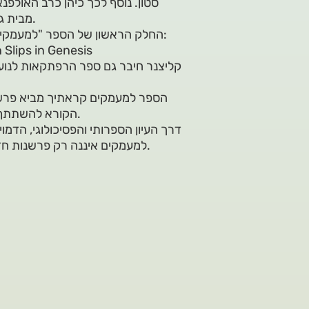
סטון. נוסף לכך כיהן כרב האולפנא
מבית גשר, וכמנהל ויו"ר המכון למנהיגות הלכתית של אור תורה סטון.
החלק הראשון של הספר "למעמקים קראתיך" יצא לאור בגרסה האנגלית בשנת 2006 בכותרת:
 Slips in Genesis
קליצנר חיבר גם ספר הרפתקאות לנוער
הספר למעמקים קראתיך מביא פרשנו
הקורא להשתתף בהרפתקה עיונית שתשנה את החוויה של לימוד פרקי התנ"ך.
דרך העיון הספרותי והפסיכולוגי, הדמו
למעמקים איננה רק פרשנות חדשה של טקסט עתיק, אלא היא גם חלון לנבכי הנפש של כולנו.