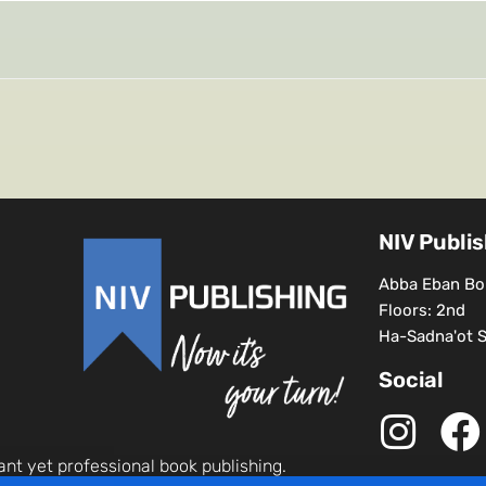
NIV Publi
Abba Eban Bou
Floors: 2nd
Ha-Sadna'ot St
Social
ant yet professional book publishing.