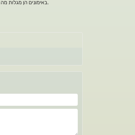
באימונים הן מגלות מה הן החוזקות שלהן ואיך אפשר לשפר חולשות ולשמר את הטוב.