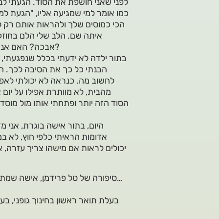
לפני שאני חושפת את הסוד. הגעתי לבית
כמו אומר למי שמגיעה אליו, "הגעת למ
הכי כמוסים שלך ולהראות אותם רק ל
איתה שם. הלב שלי הלם בחוזקה
אבכה? האם אני אפחד? האם בכלל אני אצליח להוציא את המילים מהפה שלי?
בתור ילדה לא ידעתי בכלל שנפגעתי, ח
הבנתי כל כך את הסיבה לכך. הר
לחשוב מה. כנראה לא יכולתי לאפש
מהבית, לא מוותרת אפילו על יום
הסוד הזה יותר ופתחתי אותו מול מוס
היום, בתור אישה בוגרת, אני מ
אדומות הראיתי כלפי חוץ, לא ב
יכולים לראות אם מישהו צריך עזרה, א
סיפורה של טל פרידמן, אישה שמתחילה לדעת איך לאהוב את עצמה ולקבל את עצמה כמו שהיא…
בעלת תואר ראשון בחינוך גופני, ב