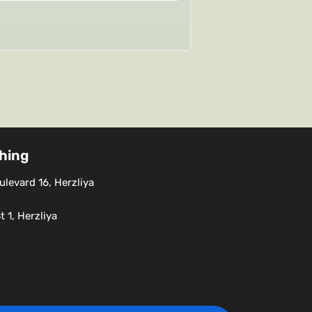
shing
levard 16, Herzliya
 1, Herzliya