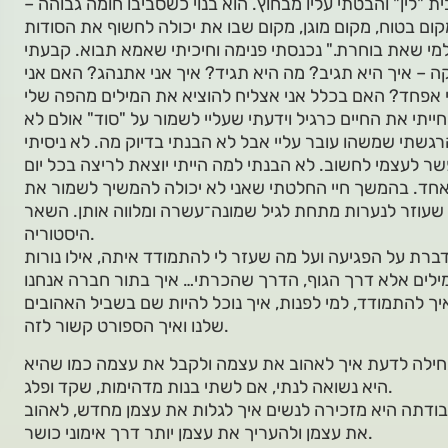
 "לין" והבטתי עליו מבחוץ. הוא בנוי כשסביבו חומה גבוהה –
קום בטוח, מקום מוגן, מקום שבו את יכולה לחשוף את הסודות
מי שאת בוחרת." נכנסתי פנימה וחיכיתי שאמא תבוא. קבעתי
 – איך היא תגיב? מה היא תגיד? איך אני אתנהג? האם אני
ייתי את החיים כרגיל וידעתי שעליי לשמור על "סוד" אולם לא
גשתי שמשהו עובר עליי אבל לא הבנתי בדיוק מה. לא ניסיתי
ר לעצמי לחשוב. לא הבנתי למה הייתי יוצאת לריצה בכל יום
 אחד. בהמשך חיי החלטתי שאני לא יכולה להמשיך לשמור את
ד שעוזר לנערות מתחת לגיל שמונה־עשרה ומלווה אותן. השאר
היסטוריה.
דברת על הפגיעה ועל מה שעזר לי להתמודד איתה, אילו נורות
מילים אלא דרך הגוף, הדרך שהכרתי… איך בתור חברה אנחנו
יך להתמודד, למי לפנות, איך נוכל להיות שם בשביל האהובים
שלנו ואיך הספורט קשור לזה.
היא נשואה לנתי, אם לשתי בנות מדהימות, שקד ופלג.
עבודתה היא מזכירה לנשים איך לגלות את עצמן מחדש, לאהוב
את עצמן ולהעריך את עצמן יותר דרך אימוני כושר.