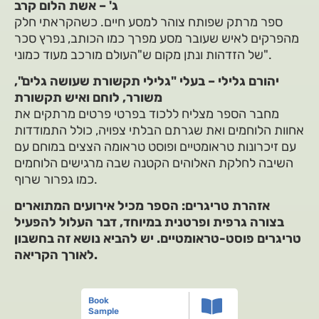
ג' – אשת הלום קרב
ספר מרתק שפותח צוהר למסע חיים. כשהקראתי חלק
מהפרקים לאיש שעובר מסע מפרך כמו הכותב, נפרץ סכר
של הזדהות ונתן מקום ש"העולם מורכב מעוד כמוני".
יהורם גלילי – בעלי "גלילי תקשורת שעושה גלים",
משורר, לוחם ואיש תקשורת
מחבר הספר מצליח ללכוד בפרטי פרטים מרתקים את
אחוות הלוחמים ואת שגרתם הבלתי צפויה, כולל התמודדות
עם זיכרונות טראומטיים ופוסט טראומה הצצים במוחם עם
השיבה לחלקת האלוהים הקטנה שבה מרגישים הלוחמים
כמו גפרור שרוף.
אזהרת טריגרים: הספר מכיל אירועים המתוארים
בצורה גרפית ופרטנית במיוחד, דבר העלול להפעיל
טריגרים פוסט-טראומטיים. יש להביא נושא זה בחשבון
לאורך הקריאה.
Book
Sample