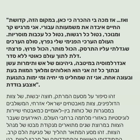
"ואז… אז מכה בי ההכרה כי כאן, במקום הזה, קדושת
החיים איבדה את משמעותה עבורי. אני מרגיש קר
ומנוכר, נטול כל רגשות, נטול כל עכבות מוסריות.
העולם הערכי הפנימי שלי נפרץ, סולם הערכים
שגדלתי עליו התרסק. הכול מותר, הכול פרוץ, פרצתי
דלת לתוך עולם כאוטי ללא סדר.
אנדרלמוסיה במיטבה, גיהינום של אש ותימרות עשן
ובתוך כל זה אני הוא האלוהים ומלאך המוות בעת
ובעונה אחת. אני זה שמחליט מי יחיה ומי ימות בתנועת
אצבע בודדת".
זהו סיפור על מסעם המרתק, חוצה יבשות, של צוות
הדולפינים, צוות מאבטחים ישראלי אזרחי, המשולבים
במסגרות של כוחות בין-לאומיים כמאבטחי שיירות
לוגיסטיות באזורי מלחמה ברחבי העולם. האירועים שעבר
הצוות במרוצת שנים מתוארים מנקודת מבטו של מנהל
הצוות. זהו מסע המתאר תהליך של פגיעת הלם קרב,
התמודדותו האישית והתמודדותם של חבריו לצוות, בני