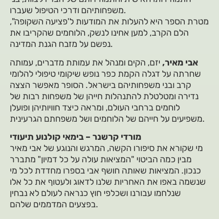
משפחותיהם ודרכי הטיפול שעברו.
מטרת הספר היא להעלות את המודעות ל'פציעה השקופה",
הלם הקרב, למען אחינו לנשק, הלוחמים שהקריבו את
נפשם על מזבח הגנת המדינה.
אבי מאיר,
יזם, הקים ומנהל את עמותת מדברים, עמותה
שחרתה על דגלה הקמת כפר נופש שיקומי טיפולי להלומי
קרב ובני משפחותיהם בישראל. הסופר מאפשר הצצה
נדירה ומטלטלת להתנהלות חייהן של משפחות רבות של
לוחמים ברחבי העולם, ומראה כיצד חוויותיהן ופועלן
משפיעים על חייהם של הלוחמים ושל משפחתם הגרעינית.
מורדי קרשנר – בימאי קולנוע תיעודי
מי שקורא את סיפורו הקשה, המרגש והנוגע של אבי מאיר
מבין כמה הביטוי "המציאות עולה על כל דמיון" מתברר
כנכון. המציאות שאותה חושף אבי בספרו מחדדת לכל מי
שנשמה באפו את האחריות שלנו לדאוג ולעטוף את כל אלו
שנלחמו עבורנו ושכלפי חוץ כנראה לעולם לא נבחין
בפצעים המדממים שלהם.