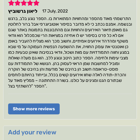
5
ליאון גרשוביץ
17 July, 2022
התרשמתי מאוד מהספר ומהחוויות המתוארות בו. הספר נוגע בלב, ברגש
ובנשמה. אמנם נכתב כי לא מדובר בסיפור אוטוביוגרפי אבל ברור לחלוטין
גם מאופן תיאור האירועים והחוויות וגם מהתבוננות בתמונות באתר שגם
אם לא כל פרט בסיפור יש לו אחיזה במציאות הרי שכמכלול הוא וודאי
משקף ומהדהד אירועים אמיתיים, וחשוב מכך הוא מצליח להעביר באופן
כן ואוטנטי את עומק החוויה, את ההשפעה הנפשית העמוקה על מי שבא
במגע וחווה התמודדויות עם מוות ושכול, וודאי בנסיבות שאינן טבעיות כמו
מצבי עימות ולחימה. הספר כתוב היטב ונוגע ללב. הוא גם מעלה שאלות
ומוביל למחשבות שמן הראוי לעסוק בהן. הנושא של התמודדות עם
פוסט-טראומה חשוב הן בהיבט של מודעות והן בהיבט של הוקרה
והכרת-תודה לאלה שחוו אירועים קשים בכלל, ובייחוד בהיותם לוחמים
שבתורם הגנו ומגינים על כולנו. בשורה התחתונה – ממליץ מאוד על
הספר "להשתזף בצל".
Show more reviews
Add your review