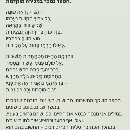
הספר נמכר במכירה מוקדמת.
הַנּוֹף נִרְאֶה שׁוֹנֶה –
כָּל צִבְעֵי הַקֶּשֶׁת נֶעֶלְמוּ,
שָׁקוּעַ כּוּלּוֹ בַּמַּרְאֶה
בְּדַרְכּוֹ הַבְּהִירָה וְהַתַּמְצִיתִית.
הוּא מָשַׁךְ בִּכְתֵפָיו
כְּאִילּוּ הָרֶמֶז כָּתוּב עַל הַקִּירוֹת.
בְּמִרְקַם הַחַיִּים מִסְתַּתְּרוֹת תְּשׁוּבוֹת
אֶל עוֹלָם פְּנִימִי עָשִׁיר וּמַסְעִיר,
בְּכָל צַעַד פֶּתַח חָדָשׁ נִפְתָּח,
מִתְמוֹסֵס בַּיְּקוּם, נוֹלָד מֵחָדָשׁ.
בִּרְאִי הַמַּיִם אֲנִי רוֹאֶה אֶת פָּנַיי –
פָּנִים מוּכָּרוֹת וְכָל כָּךְ זָרוֹת.
הספר משקף מחשבות, תחושות, רעיונות ותובנות שנכתבו
במשך שנים, בזמנים שונים.
במילים אני מנסה לבטא את החיים, כפי שהם נראים בעיניי,
ואולי אף להעז ולהציע איך לחוות אותם.
במהלך הכתיבה גיליתי דברים רבים – החשוב בהם הוא