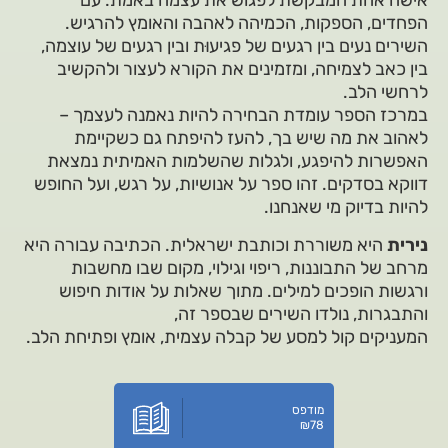
אישה אחת המבקשת לפגוש את עצמה באמת: עם
הפחדים, הספקות, הכמיהה לאהבה והאומץ להרגיש.
השירים נעים בין רגעים של פגיעוּת ובין רגעים של עוצמה,
בין כאב לצמיחה, ומזמינים את הקורא לעצור ולהקשיב
לרחשי הלב.
במרכז הספר עומדת הבחירה להיות נאמנה לעצמך –
לאהוב את מה שיש בך, להעז להיפתח גם כשקיימת
האפשרות להיפגע, ולגלות שהשלמות האמיתית נמצאת
דווקא בסדקים. זהו ספר על אנושיות, על רגש, ועל החופש
להיות בדיוק מי שאנחנו.
נירית
היא משוררת וכותבת ישראלית. הכתיבה עבורה היא
מרחב של התבוננות, ריפוי וגילוי, מקום שבו מחשבות
ורגשות הופכים למילים. מתוך שאלות על אודות חיפוש
והתבגרות, נולדו השירים שבספר זה,
המעניקים קול למסע של קבלה עצמית, אומץ ופתיחת הלב.
מודפס
₪
78