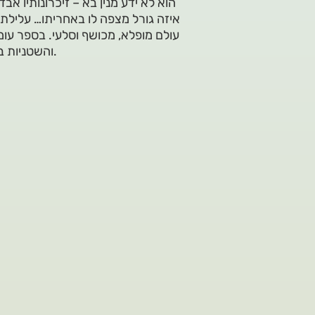
הוא לא ידע מנין בא – זיכרונותיו א
איזה גורל מצפה לו באחריתו… עלילת
עולם מופלא, מכושף וסלעי. בספר עומד
והשטניות בעיר העתיקה של אחוזות וסמטאות, כשפים ומנהרות – באזזיר.